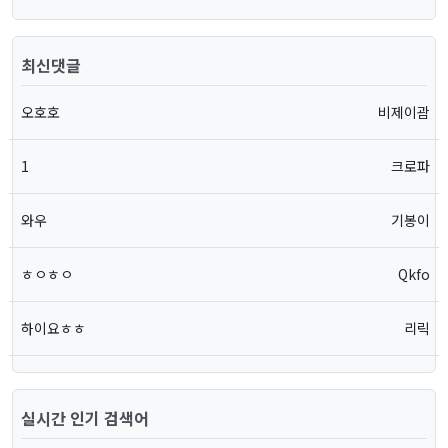
최신댓글
오호호
비제이괌
1
크로파
와우
기봉이
ㅎㅇㅎㅇ
Qkfo
하이요ㅎㅎ
리릭
실시간 인기 검색어