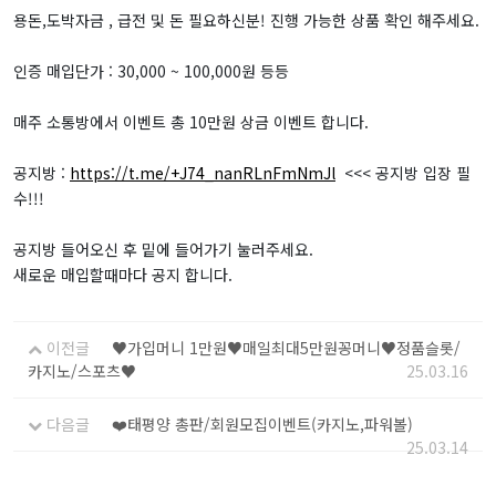
용돈,도박자금 , 급전 및 돈 필요하신분! 진행 가능한 상품 확인 해주세요.
인증 매입단가 : 30,000 ~ 100,000원 등등
매주 소통방에서 이벤트 총 10만원 상금 이벤트 합니다.
공지방 :
https://t.me/+J74_nanRLnFmNmJl
<<< 공지방 입장 필
수!!!
공지방 들어오신 후 밑에 들어가기 눌러주세요.
새로운 매입할때마다 공지 합니다.
이전글
♥가입머니 1만원♥매일최대5만원꽁머니♥정품슬롯/
카지노/스포츠♥
25.03.16
다음글
❤️태평양 총판/회원모집이벤트(카지노,파워볼)
25.03.14