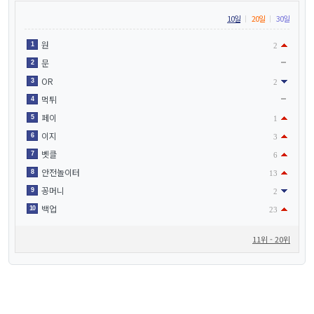
10일
20일
30일
원
1
2
문
2
OR
3
2
먹튀
4
페이
5
1
이지
6
3
벳클
7
6
안전놀이터
8
13
꽁머니
9
2
백업
10
23
11위 - 20위