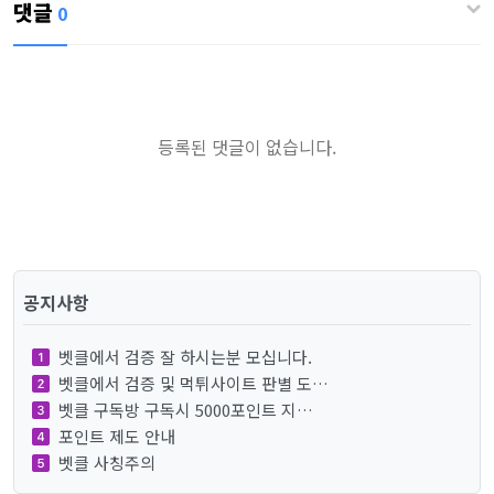
댓글
0
등록된 댓글이 없습니다.
공지사항
벳클에서 검증 잘 하시는분 모십니다.
벳클에서 검증 및 먹튀사이트 판별 도…
벳클 구독방 구독시 5000포인트 지…
포인트 제도 안내
벳클 사칭주의