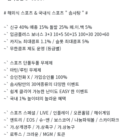
# 해외식 스포츠 & 국내식 스포츠 " 솜사탕 " #
~` 신규 40% 매충 15% 돌발 25% 페.이.백 5%
~` 입금플러스 보너스 3+3 10+5 50+15 100+30 200+60
~` 카지노 최대콤프 1.1% / 슬롯 최대콤프 5%
~` 무한콤프 제도 운영 (등급별)
~` 스포츠 단폴두폴 무제제
~` 마틴/루틴 무제제
~` 승인전화 X / 가입승인률 100%
~` 솜사탕만의 30여종류의 다양한 이벤트
~` 쉽게 클리어 가능한 난이도 EASY 한 이벤트
~` 국내 1% 놀이터의 놀라운 혜택
~` 스포츠 스페셜 / LIVE / 인플레이 / 오픈홀덤 / 해쉬게임
~` 엔트리 / EOS / 슈~맨 / 보스코어 / 나눔파워볼 / 스카이파크
~` 가.상개경주 / 가.상축구 / 가.상농구
~` 로투스 / 크라운 / MGM / 토큰