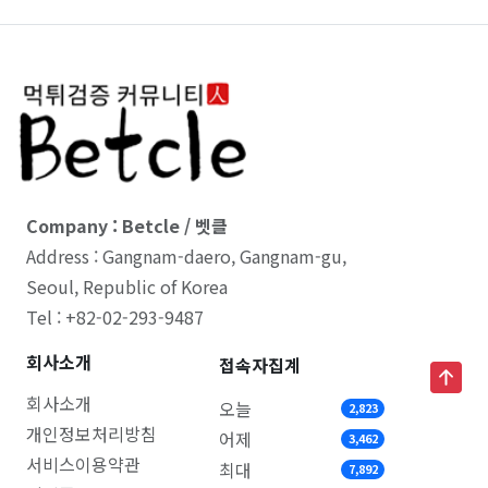
Company : Betcle / 벳클
Address : Gangnam-daero, Gangnam-gu,
Seoul, Republic of Korea
Tel : +82-02-293-9487
회사소개
접속자집계
회사소개
오늘
2,823
개인정보처리방침
어제
3,462
서비스이용약관
최대
7,892