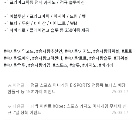
~` 프라마그틱등 정식 카지노 / 정규 슬롯머신
~` 에볼루션 / 프라그마틱 / 아시아 / 드림 / 벳
~` 보타 / 두윈 / 타이산 / 마이크로 / WM
~` 하바네로 / 플레이앤고 슬롯 등 350여종 제공
#솜사탕가입코드, #솜사탕추천인, #솜사탕카지노, #솜사탕파워볼, #토토
#솜사탕도메인, #솜사탕고객센터, #솜사탕토토, #솜사탕슬롯, #파워볼
#솜사탕먹튀, #솜사탕가입, #스포츠, #슬롯, #카지노, #바카라
이전글
정글 스포츠 미니게임 E-SPORTS 전종목 보너스 배당
한폴낙 등 15여가지 이벤트
25.03.17
다음글
대박 이벤트 XObet 스포츠 카지노 미니게임 무제재 신
규 7일 정착 이벤트
25.03.17