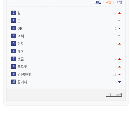
10일
20일
30일
원
1
2
문
2
OR
3
2
먹튀
4
이지
5
3
페이
6
벳클
7
4
조로벳
8
13
안전놀이터
9
11
꽁머니
10
3
11위 - 20위