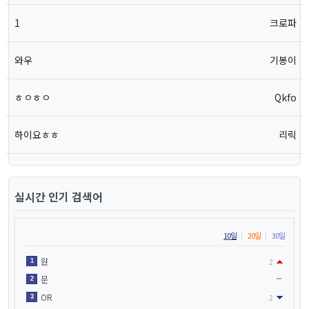
1
크로파
와우
기봉이
ㅎㅇㅎㅇ
Qkfo
하이요ㅎㅎ
리릭
실시간 인기 검색어
10일
20일
30일
원
1
2
문
2
OR
3
2