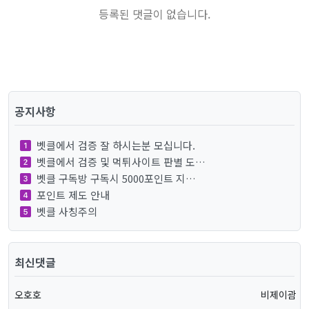
등록된 댓글이 없습니다.
공지사항
벳클에서 검증 잘 하시는분 모십니다.
벳클에서 검증 및 먹튀사이트 판별 도…
벳클 구독방 구독시 5000포인트 지…
포인트 제도 안내
벳클 사칭주의
최신댓글
오호호
비제이괌