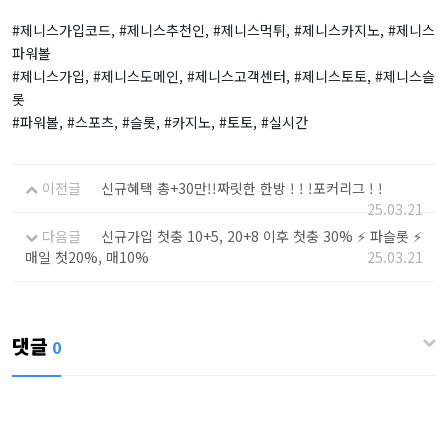
#제니스가입코드, #제니스추천인, #제니스먹튀, #제니스카지노, #제니스
파워볼
#제니스가입, #제니스도메인, #제니스고객센터, #제니스토토, #제니스슬
롯
#파워볼, #스포츠, #슬롯, #카지노, #토토, #실시간
이전글
신규혜택 총+30만!!짜릿한 한방 ! ! !포커리그 ! !
25.03.21
다음글
신규가입 첫충 10+5, 20+8 이후 첫충 30% ⚡️ 파슬롯 ⚡️
매일 첫20%, 매10%
25.03.21
댓글
0