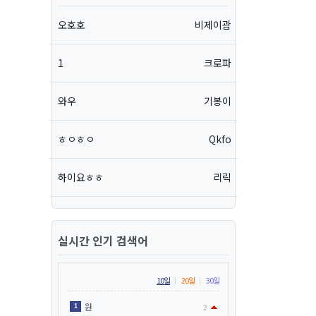
오호호
비제이괌
1
크로파
와우
기봉이
ㅎㅇㅎㅇ
Qkfo
하이요ㅎㅎ
리릭
실시간 인기 검색어
10일
20일
30일
원
1
2