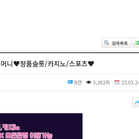
검색목록
꽁머니♥정품슬롯/카지노/스포츠♥
0건
3,262회
25.03.2