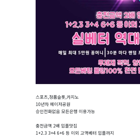
스포츠,정품슬롯,카지노
10년차 메이저공원
승인전화없음 모든은행 이용가능
충전금액 2배 입플맛집
1+2.3 3+4 6+6 등 이외 고액베터 입플까지