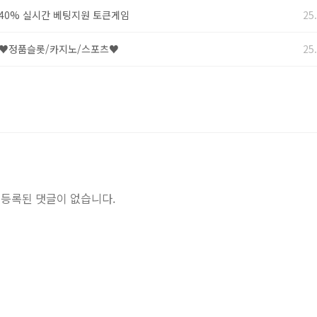
40% 실시간 베팅지원 토큰게임
25
♥정품슬롯/카지노/스포츠♥
25
등록된 댓글이 없습니다.