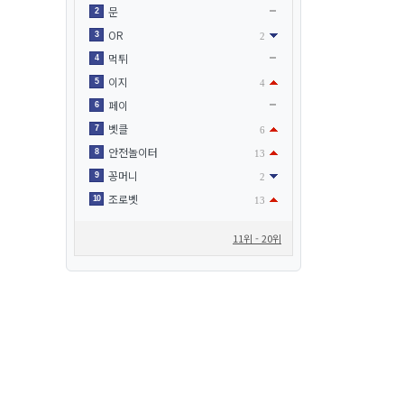
문
2
OR
3
2
먹튀
4
이지
5
4
페이
6
벳클
7
6
안전놀이터
8
13
꽁머니
9
2
조로벳
10
13
11위 - 20위