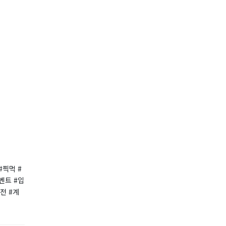
#찍먹 #
벤트 #입
전 #계