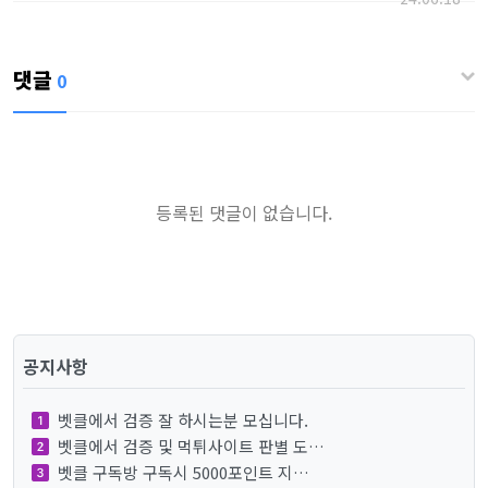
댓글
0
등록된 댓글이 없습니다.
공지사항
벳클에서 검증 잘 하시는분 모십니다.
벳클에서 검증 및 먹튀사이트 판별 도…
벳클 구독방 구독시 5000포인트 지…