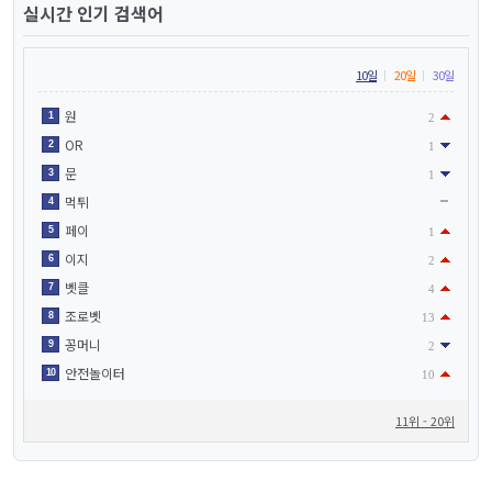
실시간 인기 검색어
10일
20일
30일
원
1
2
OR
2
1
문
3
1
먹튀
4
페이
5
1
이지
6
2
벳클
7
4
조로벳
8
13
꽁머니
9
2
안전놀이터
10
10
11위 - 20위