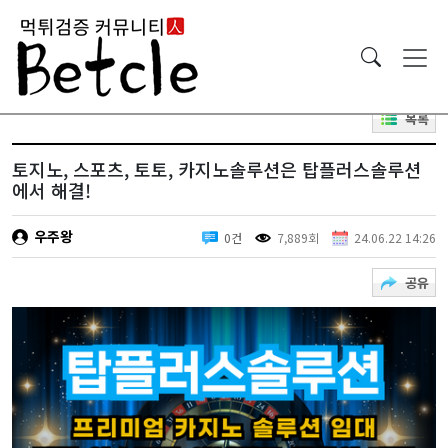
목록
토지노, 스포츠, 토토, 카지노솔루션은 탑플러스솔루션
에서 해결!
우주왕
0건
7,889회
24.06.22 14:26
공유