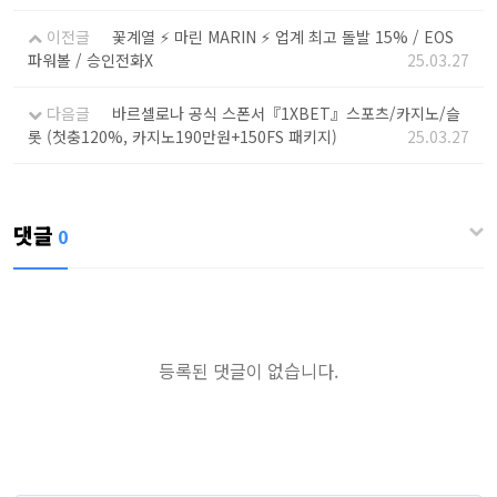
이전글
꽃계열 ⚡️ 마린 MARIN ⚡️ 업계 최고 돌발 15% / EOS
파워볼 / 승인전화X
25.03.27
다음글
바르셀로나 공식 스폰서『1XBET』스포츠/카지노/슬
롯 (첫충120%, 카지노190만원+150FS 패키지)
25.03.27
댓글
0
등록된 댓글이 없습니다.