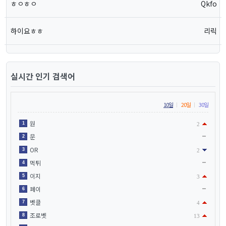
ㅎㅇㅎㅇ
Qkfo
하이요ㅎㅎ
리릭
실시간 인기 검색어
10일
20일
30일
원
1
2
문
2
OR
3
2
먹튀
4
이지
5
3
페이
6
벳클
7
4
조로벳
8
13