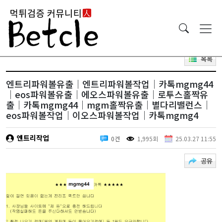
목록
엔트리파워볼유출│엔트리파워볼작업│카톡mgmg44
│eos파워볼유출│에오스파워볼유출│로투스홀짝유
출│카톡mgmg44│mgm홀짝유출│별다리밸런스│
eos파워볼작업│이오스파워볼작업│카톡mgmg4
엔트리작업
0건
1,995회
25.03.27 11:55
공유