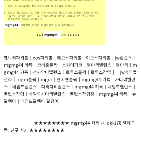
엔트리파워볼│eos파워볼│에오스파워볼│이오스파워볼│jw밸런스│
mgmg44 캬툑│크라운홀짝│스카이파크│별다리밸런스│별다리│m
gmg44 캬툑│천사악마밸런스│로투스홀짝│로투스작업││jw게임밸
런스│mgm홀짝│mgm│엠지엠홀짝│mgmg44 캬툑│사다리밸런
스│네임드밸런스│다리다리밸런스│mgmg44 캬툑│내임드밸런스│
밸런스작업│네임드사다리밸런스│밸런스작업장│mgmg44 캬툑│뉴
달팽이│네임드달팽이 달팽이
★★★★★★★★ mgmg44 캬툑 // akkt78 텔레그
램 친구 추가 ★★★★★★★★