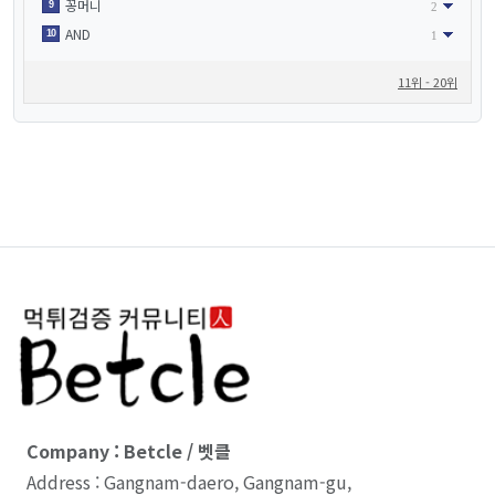
꽁머니
9
2
AND
10
1
11위 - 20위
Company : Betcle / 벳클
Address : Gangnam-daero, Gangnam-gu,