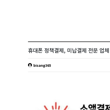
휴대폰 정책결제, 미납결제 전문 업체
bisang365