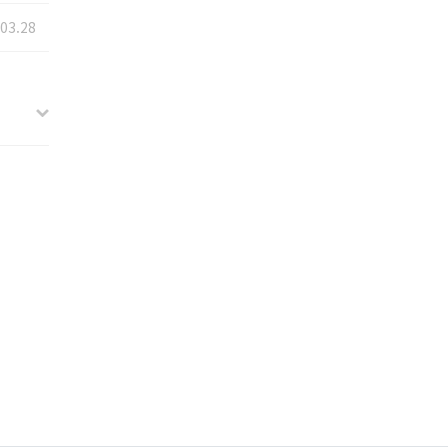
.03.28