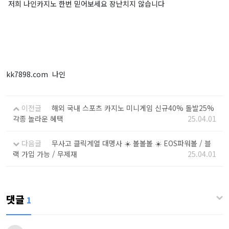
저희 나인카지노 한번 믿어보세요 장난치지 않습니다
kk7898.com 나인
이전글
해외 국내 스포츠 카지노 미니게임 신규40% 돌발25%
각종 놀라운 혜택
25.04.01
다음글
무사고 클릭계열 대명사 ☀️ 볼볼볼 ☀️ EOS파워볼 / 블
랙 가입 가능 / 무제재
25.04.01
댓글
1