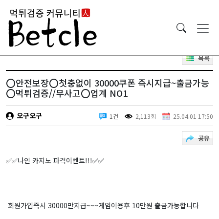
목록
⭕안전보장⭕첫충없이 30000쿠폰 즉시지급~출금가능
⭕먹튀검증//무사고⭕업계 NO1
오구오구
1건
2,113회
25.04.01 17:50
공유
✅✅나인 카지노 파격이벤트!!!✅✅
회원가입즉시 30000만지급~~~게임이용후 10만원 출금가능합니다