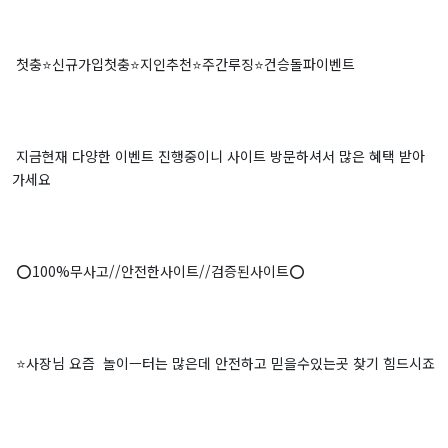
첫충⭐신규가입첫충⭐지인추천⭐주간루징⭐건승돌파이벤트
지금현재 다양한 이벤트 진행중이니 사이트 방문하셔서 많은 혜택 받아
가세요
⭕100%무사고//안전한사이트//검증된사이트⭕
⭐사장님 요즘 놀이ㅡ터는 많은데 안전하고 믿을수있는곳 찾기 힘드시죠