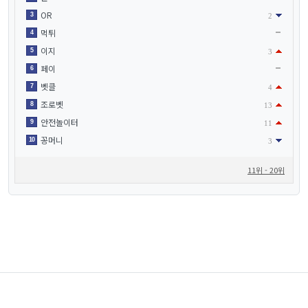
OR
3
2
먹튀
4
이지
5
3
페이
6
벳클
7
4
조로벳
8
13
안전놀이터
9
11
꽁머니
10
3
11위 - 20위