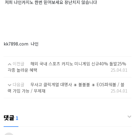
저희 나인카지노 한번 믿어보세요 장난치지 않습니다
kk7898.com 나인
이전글
해외 국내 스포츠 카지노 미니게임 신규40% 돌발25%
각종 놀라운 혜택
25.04.01
다음글
무사고 클릭계열 대명사 ☀️ 볼볼볼 ☀️ EOS파워볼 / 블
랙 가입 가능 / 무제재
25.04.01
댓글
1