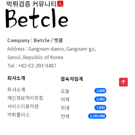
Company : Betcle / 벳클
Address : Gangnam-daero, Gangnam-gu,
Seoul, Republic of Korea
Tel : +82-02-293-9487
회사소개
접속자집계
회사소개
오늘
2,869
개인정보처리방침
어제
3,462
서비스이용약관
최대
7,892
먹튀폴리스
전체
1,783,990