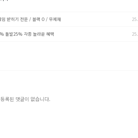
게임 받히기 전문 / 블랙 O / 무제재
25
% 돌발25% 각종 놀라운 혜택
25
등록된 댓글이 없습니다.