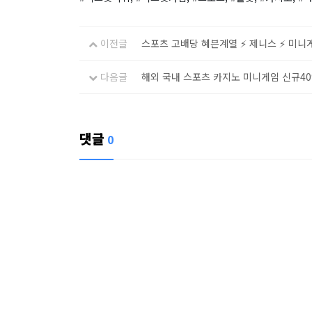
이전글
스포츠 고배당 혜븐계열 ⚡️ 제니스 ⚡️ 미니
다음글
해외 국내 스포츠 카지노 미니게임 신규40
댓글
0