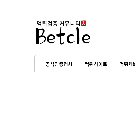
공식인증업체
먹튀사이트
먹튀제