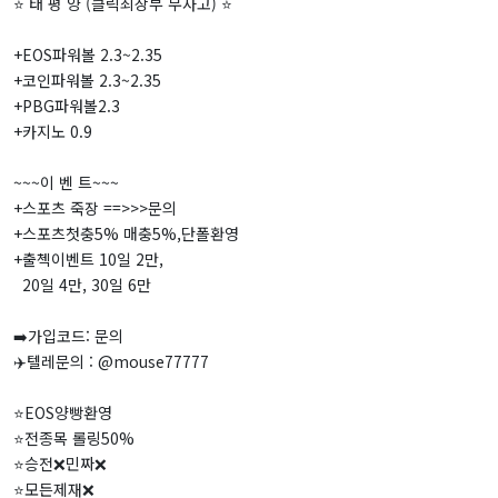
⭐️ 태 평 양 (클릭최상부 무사고) ⭐️
+EOS파워볼 2.3~2.35
+코인파워볼 2.3~2.35
+PBG파워볼2.3
+카지노 0.9
~~~이 벤 트~~~
+스포츠 죽장 ==>>>문의
+스포츠첫충5% 매충5%,단폴환영
+출첵이벤트 10일 2만,
20일 4만, 30일 6만
➡️가입코드: 문의
✈️텔레문의 : @mouse77777
⭐EOS양빵환영
⭐전종목 롤링50%
⭐승전❌민짜❌
⭐모든제재❌