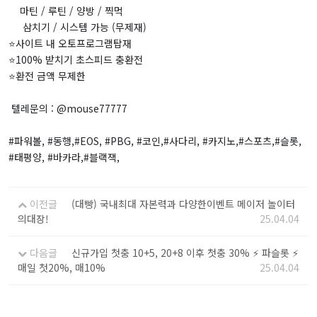
마틴 / 루틴 / 양방 / 찍먹
삼치기 / 시스템 가능 (무제재)
⭐사이트 내 오토프로그램탑재
⭐100% 받치기 초스피드 충환전
⭐환전 금액 무제한
텔레문의 : @mouse77777
#파워볼, #동행,#EOS, #PBG, #코인,#사다리, #카지노,#스포츠,#슬롯,
#태평양, #바카라,#블랙잭,
이전글
(대빵) 국내최대 자본력과 다양한이벤트 메이저 놀이터
의대장!
25.04.04
다음글
신규가입 첫충 10+5, 20+8 이후 첫충 30% ⚡️ 파슬롯 ⚡️
매일 첫20%, 매10%
25.04.04