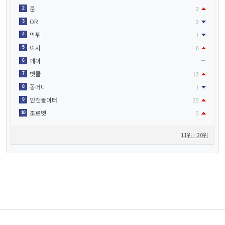
문
2
2
OR
3
2
먹튀
4
1
이지
5
6
페이
6
벳클
7
12
꽁머니
8
1
안전놀이터
9
25
조로벳
10
5
11위 - 20위