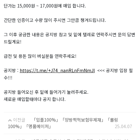
단가는 15,000원 ~ 17,000원에 매입 합니다.
간단한 인증이고 수량 많이 주시면 그만큼 챙겨드립니다.
그 이후 궁금한 내용은 공지방 참고 및 밑에 텔레로 연락주시면 문의 답변
드릴게요!
급전 및 용돈 많이 버실분들 연락주세요!
공지방 :
https://t.me/+J74_nanRLnFmNmJl
<<< 공지방 입장 필
수!!!
공지방 들어오신 후 밑에 들어가기 눌러주세요.
새로운 매입할때마다 공지 합니다.
이전글
「입플100%」「양방찍먹보험무제재」「롤링
100%」「명품메이저」
25.04.07