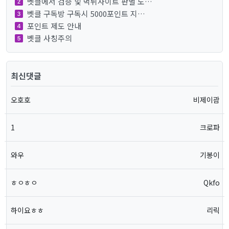
벳클에서 검증 및 먹튀사이트 판별 도…
벳클 구독방 구독시 5000포인트 지…
포인트 제도 안내
벳클 사칭주의
최신댓글
오호호
비제이괌
1
크로파
와우
기봉이
ㅎㅇㅎㅇ
Qkfo
하이요ㅎㅎ
리릭