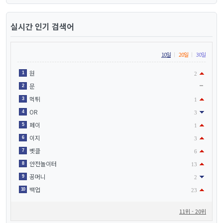
실시간 인기 검색어
10일
20일
30일
원
1
2
문
2
먹튀
3
1
OR
4
3
페이
5
1
이지
6
3
벳클
7
6
안전놀이터
8
13
꽁머니
9
2
백업
10
23
11위 - 20위