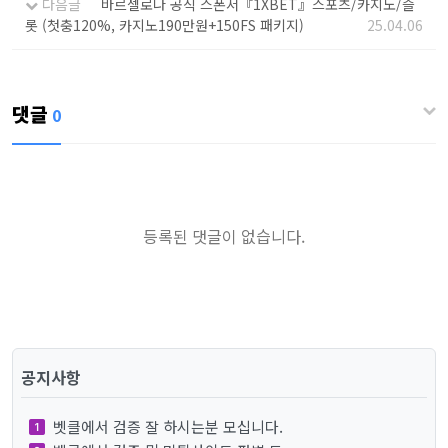
다음글
바르셀로나 공식 스폰서『1XBET』스포츠/카지노/슬
롯 (첫충120%, 카지노190만원+150FS 패키지)
25.04.06
댓글
0
등록된 댓글이 없습니다.
공지사항
벳클에서 검증 잘 하시는분 모십니다.