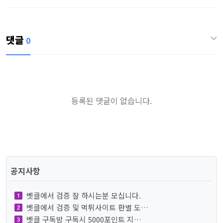
댓글
0
등록된 댓글이 없습니다.
공지사항
벳클에서 검증 잘 하시는분 모십니다.
벳클에서 검증 및 먹튀사이트 판별 도…
벳클 구독방 구독시 5000포인트 지…