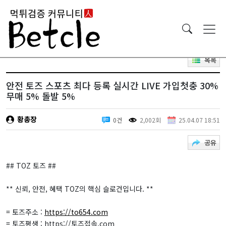
목록
안전 토즈 스포츠 최다 등록 실시간 LIVE 가입첫충 30%
무매 5% 돌발 5%
황총장
0건
2,002회
25.04.07 18:51
공유
## TOZ 토즈 ##
** 신뢰, 안전, 혜택 TOZ의 핵심 슬로건입니다. **
= 토즈주소 :
https://to654.com
= 토즈평생 : https://토즈접속.com