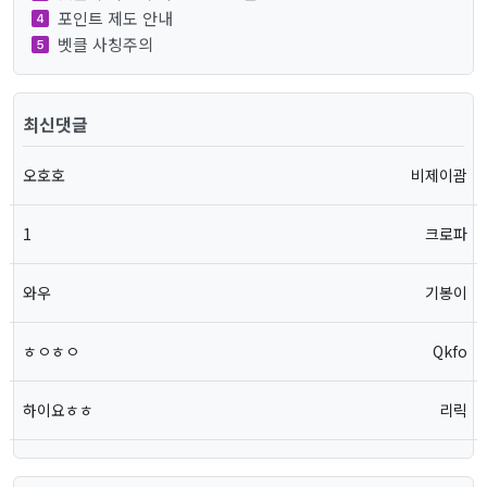
포인트 제도 안내
벳클 사칭주의
최신댓글
오호호
비제이괌
1
크로파
와우
기봉이
ㅎㅇㅎㅇ
Qkfo
하이요ㅎㅎ
리릭