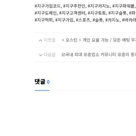
#지구가입코드, #지구추천인, #지구카지노, #지구파워볼,
#지구도메인, #지구고객센터, #지구토토, #지구슬롯, #
#지구먹튀, #지구가입, #스포츠, #슬롯, #카지노, #바카
이전글
⚡️ 오스틴 ⚡️ 개인 요율 가능 / 모든 배팅
다음글
☑️국내 최대 유흥업소 커뮤니티 유흥의 종족
댓글
0