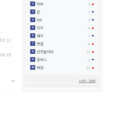
먹튀
2
2
문
3
1
OR
4
3
이지
5
6
페이
6
1
.04.10
벳클
7
8
안전놀이터
8
23
.04.09
꽁머니
9
2
백업
10
35
11위 - 20위