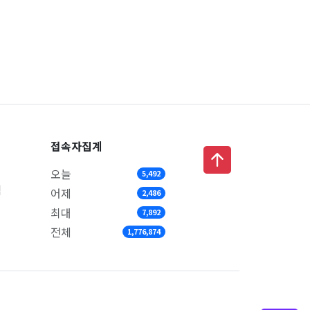
접속자집계
오늘
5,492
침
어제
2,486
최대
7,892
전체
1,776,874