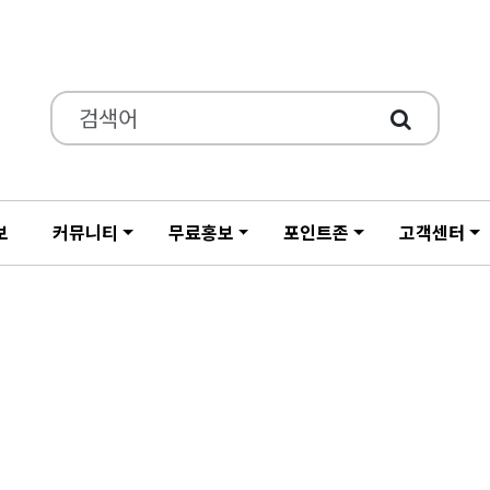
보
커뮤니티
무료홍보
포인트존
고객센터