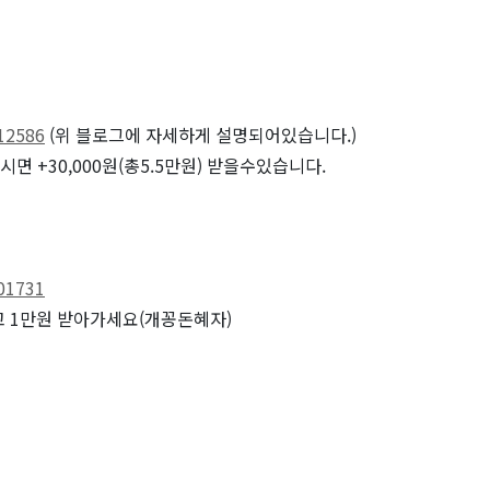
012586
(위 블로그에 자세하게 설명되어있습니다.)
면 +30,000원(총5.5만원) 받을수있습니다.
001731
고 1만원 받아가세요(개꽁돈혜자)