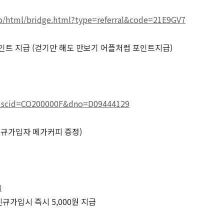
pp/html/bridge.html?type=referral&code=21E9GV7
인트 지급 (걷기만 해도 만보기 어플처럼 포인트지급)
u_scid=CO200000F&dno=D09444129
신규가입자 메가커피 증정)
8
규가입시 즉시 5,000원 지급