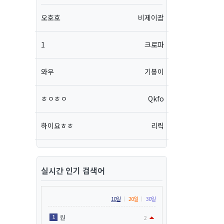
오호호
비제이괌
1
크로파
와우
기봉이
ㅎㅇㅎㅇ
Qkfo
하이요ㅎㅎ
리릭
실시간 인기 검색어
10일
20일
30일
원
1
2