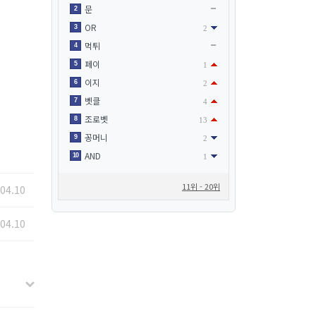
문
2
OR
3
2
먹튀
4
페이
5
1
이지
6
2
벳클
7
4
조로벳
8
13
꽁머니
9
2
AND
10
1
11위 - 20위
.04.10
.04.10