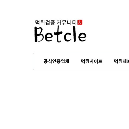
공식인증업체
먹튀사이트
먹튀제