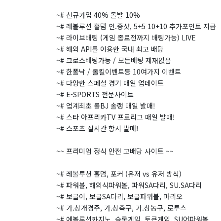
~# 신규가입 40% 돌발 10%
~# 레볼루션 홀덤 인.증샷, 5+5 10+10 추가포인트 지급
~# 라이브배팅 (게임 종료전까지 배팅가능) LIVE
~# 해외 API를 이용한 국내 최고 배당
~# 크로스배팅가능 / 모든배팅 제재없음
~# 한폴낙 / 올킬이벤트등 10여가지 이벤트
~# 다양한 스페셜 경기 매일 업데이트
~# E-SPORTS 전문사이트
~# 업계최초 롤BJ 솔랭 매일 발매!
~# 스타 아프리카TV 프로리그 매일 발매!
~# 스포츠 실시간 항시 발매!
~~ 프리미엄 정식 안전 고배당 사이트 ~~
~# 레볼루션 홀덤, 포커 (유저 vs 유저 방식)
~# 파워볼, 해외식파워볼, 파워SA다리, SU.SA다리
~# 보글이, 보글SA다리, 보글파워볼, 마리오
~# 가.상개경주, 가.상축구, 가.상농구, 로투스
~# 에볼루션카지노, 슬롯게임, 토큰게임, SU어파워볼