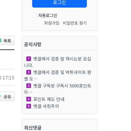
자동로그인
회원가입
비밀번호 찾기
목록
공지사항
벳클에서 검증 잘 하시는분 모십
니다.
벳클에서 검증 및 먹튀사이트 판
0 17:15
별 도…
벳클 구독방 구독시 5000포인트
지…
공유
포인트 제도 안내
벳클 사칭주의
최신댓글