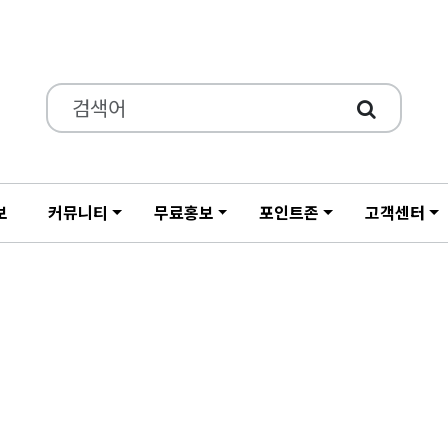
보
커뮤니티
무료홍보
포인트존
고객센터