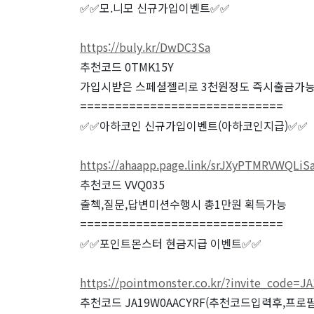
✅✅모.니모 신규가입이벤트✅✅
https://buly.kr/DwDC3Sa
추천코드 0TMK15Y
가입시받은 스페셜젤리로 3천원정도 즉시출금가능 (
=============================
✅✅아하코인 신규가입이벤트(아하코인지급)✅✅
https://ahaapp.page.link/srJXyPTMRVWQLiS
추천코드 VVQ035
출첵,질문,답변미션수행시 총1만원 획득가능
=============================
✅✅포인트몬스터 현금지급 이벤트✅✅
https://pointmonster.co.kr/?invite_code=
추천코드 JA19W0AACYRF(추천코드입력후,프