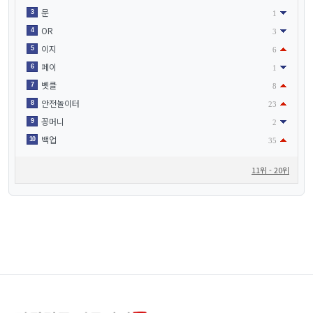
문
3
1
OR
4
3
이지
5
6
페이
6
1
벳클
7
8
안전놀이터
8
23
꽁머니
9
2
백업
10
35
11위 - 20위