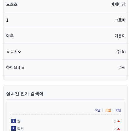
오호호
비제이괌
1
크로파
와우
기봉이
ㅎㅇㅎㅇ
Qkfo
하이요ㅎㅎ
리릭
실시간 인기 검색어
10일
20일
30일
원
1
2
먹튀
2
2