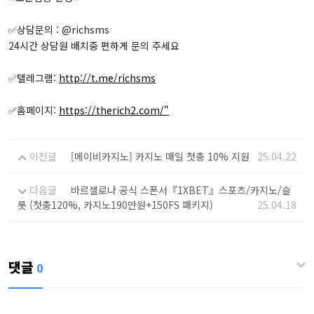
✅상담문의 : @richsms
24시간 상담원 배치중 편하게 문의 주세요
✅텔레그램:
http://t.me/richsms
✅홈페이지:
https://therich2.com/"
이전글
[메이비카지노] 카지노 매일 첫충 10% 지원
25.04.22
다음글
바르셀로나 공식 스폰서『1XBET』스포츠/카지노/슬
롯 (첫충120%, 카지노190만원+150FS 패키지)
25.04.18
댓글
0