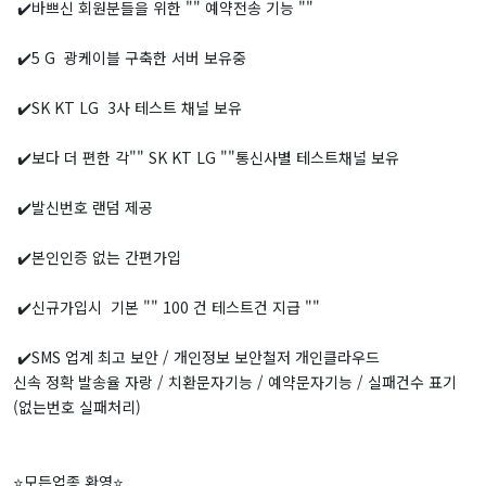
✔️바쁘신 회원분들을 위한 "" 예약전송 기능 ""
✔️5 G 광케이블 구축한 서버 보유중
✔️SK KT LG 3사 테스트 채널 보유
✔️보다 더 편한 각"" SK KT LG ""통신사별 테스트채널 보유
✔️발신번호 랜덤 제공
✔️본인인증 없는 간편가입
✔️신규가입시 기본 "" 100 건 테스트건 지급 ""
✔️SMS 업계 최고 보안 / 개인정보 보안철저 개인클라우드
신속 정확 발송율 자랑 / 치환문자기능 / 예약문자기능 / 실패건수 표기
(없는번호 실패처리)
⭐️모든업종 환영⭐️