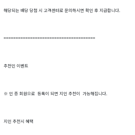
해당되는 배당 당첨 시 고객센터로 문의하시면 확인 후 지급합니다.
======================================
추천인 이벤트
※ 인 증 회원으로 등록이 되면 지인 추천이 가능해집니다.
지인 추천시 혜택