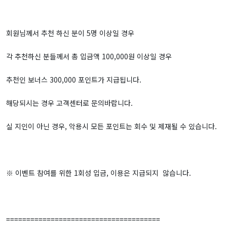
회원님께서 추천 하신 분이 5명 이상일 경우
각 추천하신 분들께서 총 입금액 100,000원 이상일 경우
추천인 보너스 300,000 포인트가 지급됩니다.
해당되시는 경우 고객센터로 문의바랍니다.
실 지인이 아닌 경우, 악용시 모든 포인트는 회수 및 제재될 수 있습니다.
※ 이벤트 참여를 위한 1회성 입금, 이용은 지급되지 않습니다.
======================================