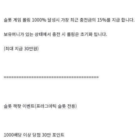
슬롯 게임 롤링 1000% 달성시 가장 최근 충전금의 15%를 지급 합니다.
보유머니가 있는 상태에서 충전 시 롤링은 초기화 됩니다.
(최대 지급 30만원)
======================================
슬롯 잭팟 이벤트(프라그마틱 슬롯 전용)
1000배당 이상 당첨 30만 포인트