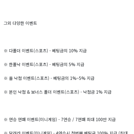
그외 다양한 이벤트
※ 다폴더 이벤트(스포츠) - 베팅금의 10% 지급
※ 한폴낙 이벤트(스포츠) - 베팅금의 5% 지급
※ 올 낙첨 이벤트(스포츠) - 베팅금의 1%~5% 지급
※ 본인 낙첨 & 보너스 폴더 이벤트(스포츠) - 낙첨금 1% 지급
※ 연승 연패 이벤트(미니게임) - 7연승 / 7연패 최대 100만 지급
※ 달려라 이벤트(미니게임) - 4연승시 첫번째 베팅금 100% 지급 (최대