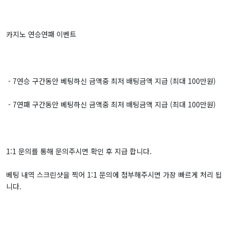
카지노 연승연패 이벤트
- 7연승 구간동안 베팅하신 금액중 최저 배팅금액 지급 (최대 100만원)
- 7연패 구간동안 베팅하신 금액중 최저 배팅금액 지급 (최대 100만원)
1:1 문의를 통해 문의주시면 확인 후 지급 합니다.
베팅 내역 스크린샷을 찍어 1:1 문의에 첨부해주시면 가장 빠르게 처리 됩
니다.