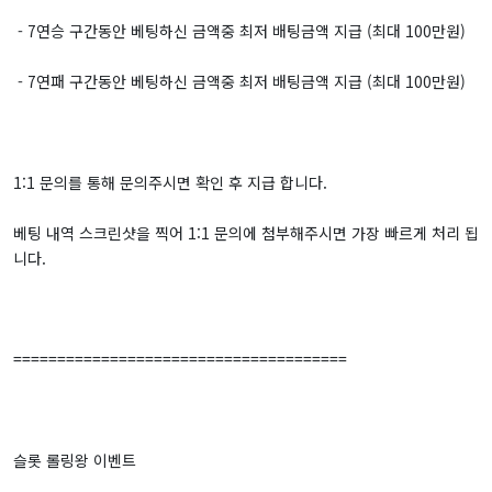
- 7연승 구간동안 베팅하신 금액중 최저 배팅금액 지급 (최대 100만원)
- 7연패 구간동안 베팅하신 금액중 최저 배팅금액 지급 (최대 100만원)
1:1 문의를 통해 문의주시면 확인 후 지급 합니다.
베팅 내역 스크린샷을 찍어 1:1 문의에 첨부해주시면 가장 빠르게 처리 됩
니다.
======================================
슬롯 롤링왕 이벤트