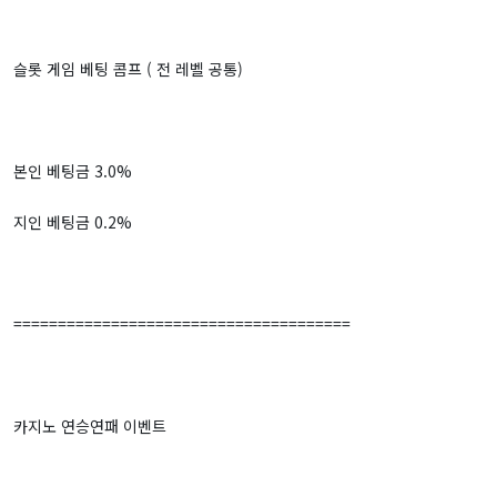
슬롯 게임 베팅 콤프 ( 전 레벨 공통)
본인 베팅금 3.0%
지인 베팅금 0.2%
======================================
카지노 연승연패 이벤트