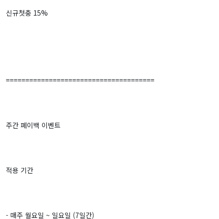
신규첫충 15%
======================================
주간 페이백 이벤트
적용 기간
- 매주 월요일 ~ 일요일 (7일간)