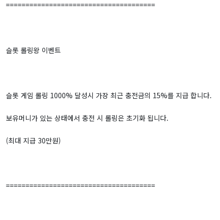
======================================
슬롯 롤링왕 이벤트
슬롯 게임 롤링 1000% 달성시 가장 최근 충전금의 15%를 지급 합니다.
보유머니가 있는 상태에서 충전 시 롤링은 초기화 됩니다.
(최대 지급 30만원)
======================================