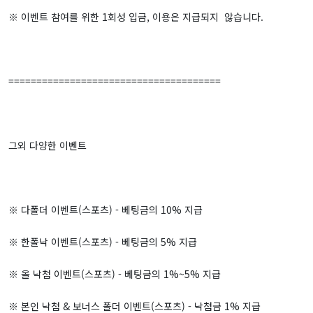
※ 이벤트 참여를 위한 1회성 입금, 이용은 지급되지 않습니다.
======================================
그외 다양한 이벤트
※ 다폴더 이벤트(스포츠) - 베팅금의 10% 지급
※ 한폴낙 이벤트(스포츠) - 베팅금의 5% 지급
※ 올 낙첨 이벤트(스포츠) - 베팅금의 1%~5% 지급
※ 본인 낙첨 & 보너스 폴더 이벤트(스포츠) - 낙첨금 1% 지급