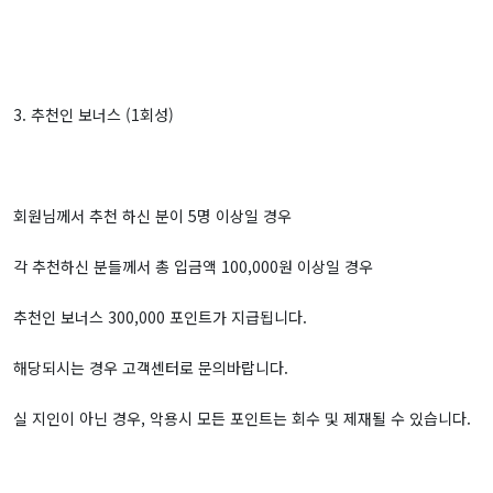
3. 추천인 보너스 (1회성)
회원님께서 추천 하신 분이 5명 이상일 경우
각 추천하신 분들께서 총 입금액 100,000원 이상일 경우
추천인 보너스 300,000 포인트가 지급됩니다.
해당되시는 경우 고객센터로 문의바랍니다.
실 지인이 아닌 경우, 악용시 모든 포인트는 회수 및 제재될 수 있습니다.