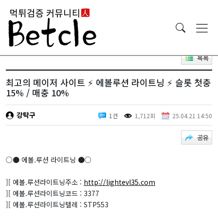
목록
최고의 메이저 사이트 ⚡️ 에볼루션 라이트닝 ⚡️ 슬롯 첫충
15% / 매충 10%
강탁구
1건
1,712회
25.04.21 14:50
공유
○● 에볼.루션 라이트닝 ●○
][ 에볼.루션라이트닝주소 :
http://lightevl35.com
][ 에볼.루션라이트닝코드 : 3377
][ 에볼.루션라이트닝텔레 : STP553