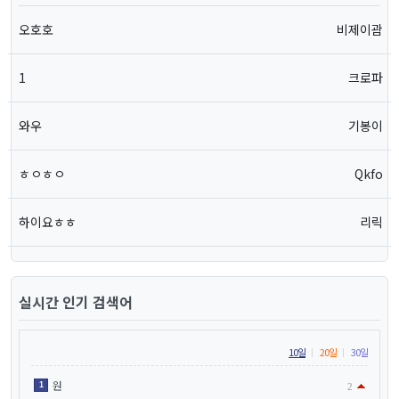
오호호
비제이괌
1
크로파
와우
기봉이
ㅎㅇㅎㅇ
Qkfo
하이요ㅎㅎ
리릭
실시간 인기 검색어
10일
20일
30일
원
1
2