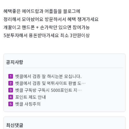
혜택좋은 에어드랍과 어플들을 블로그에
정리해서 모아놨어요 방문하서서 혜택 챙겨가세요
개꿀이고 핸드폰 + 손가락만 있으면 참여가능
5분투자해서 용돈받아가세요 최소 3만원이상
공지사항
벳클에서 검증 잘 하시는분 모십니다.
벳클에서 검증 및 먹튀사이트 판별 도…
벳클 구독방 구독시 5000포인트 지…
포인트 제도 안내
벳클 사칭주의
최신댓글