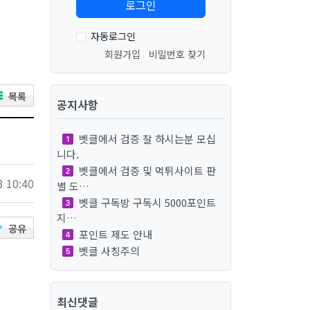
자동로그인
회원가입
비밀번호 찾기
목록
공지사항
벳클에서 검증 잘 하시는분 모십
니다.
벳클에서 검증 및 먹튀사이트 판
3 10:40
별 도…
벳클 구독방 구독시 5000포인트
지…
공유
포인트 제도 안내
벳클 사칭주의
최신댓글