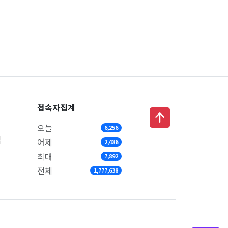
접속자집계
오늘
6,256
침
어제
2,486
최대
7,892
전체
1,777,638