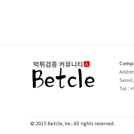
Compa
Addres
Seoul,
Tel : 
© 2015 Betcle, Inc. All rights reserved.