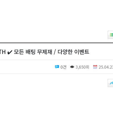
ARTH ✔️ 모든 배팅 무제재 / 다양한 이벤트
0건
3,650회
25.04.2