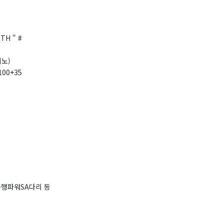
H " #
지노)
100+35
등
 동행파워SA다리 등