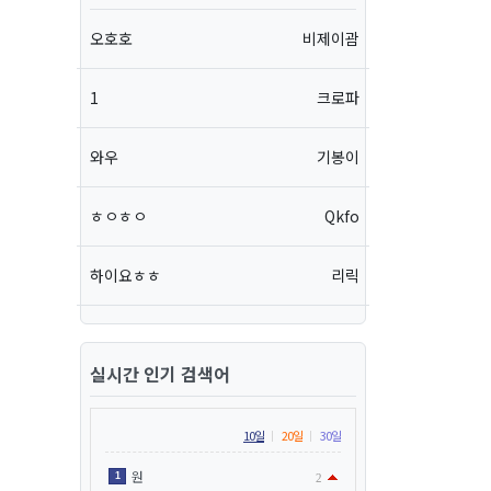
오호호
비제이괌
1
크로파
와우
기봉이
ㅎㅇㅎㅇ
Qkfo
하이요ㅎㅎ
리릭
실시간 인기 검색어
10일
20일
30일
원
1
2