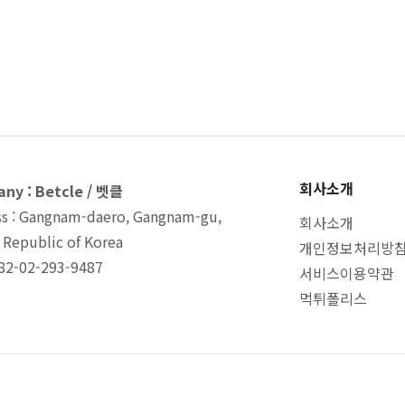
회사소개
ny : Betcle / 벳클
s : Gangnam-daero, Gangnam-gu,
회사소개
 Republic of Korea
개인정보처리방
+82-02-293-9487
서비스이용약관
먹튀폴리스