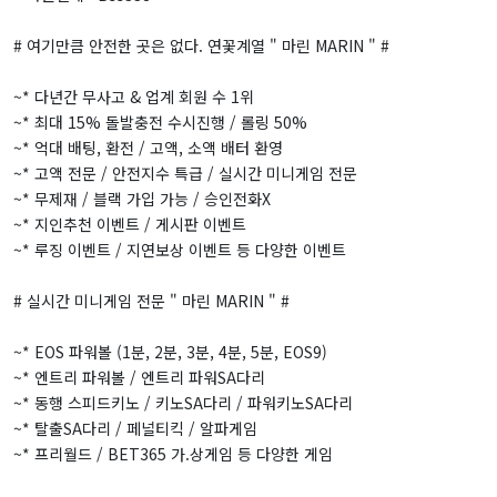
# 여기만큼 안전한 곳은 없다. 연꽃계열 " 마린 MARIN " #
~* 다년간 무사고 & 업계 회원 수 1위
~* 최대 15% 돌발충전 수시진행 / 롤링 50%
~* 억대 배팅, 환전 / 고액, 소액 배터 환영
~* 고액 전문 / 안전지수 특급 / 실시간 미니게임 전문
~* 무제재 / 블랙 가입 가능 / 승인전화X
~* 지인추천 이벤트 / 게시판 이벤트
~* 루징 이벤트 / 지연보상 이벤트 등 다양한 이벤트
# 실시간 미니게임 전문 " 마린 MARIN " #
~* EOS 파워볼 (1분, 2분, 3분, 4분, 5분, EOS9)
~* 엔트리 파워볼 / 엔트리 파워SA다리
~* 동행 스피드키노 / 키노SA다리 / 파워키노SA다리
~* 탈출SA다리 / 페널티킥 / 알파게임
~* 프리월드 / BET365 가.상게임 등 다양한 게임