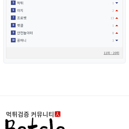
먹튀
5
1
이지
6
2
조로벳
7
13
벳클
8
1
안전놀이터
9
8
꽁머니
10
3
11위 - 20위