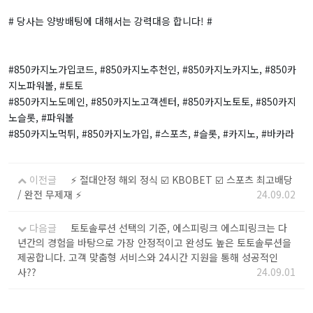
# 당사는 양방배팅에 대해서는 강력대응 합니다! #
#850카지노가입코드, #850카지노추천인, #850카지노카지노, #850카
지노파워볼, #토토
#850카지노도메인, #850카지노고객센터, #850카지노토토, #850카지
노슬롯, #파워볼
#850카지노먹튀, #850카지노가입, #스포츠, #슬롯, #카지노, #바카라
이전글
⚡️ 절대안정 해외 정식 ☑️ KBOBET ☑️ 스포츠 최고배당
/ 완전 무제재 ⚡️
24.09.02
다음글
토토솔루션 선택의 기준, 에스피링크 에스피링크는 다
년간의 경험을 바탕으로 가장 안정적이고 완성도 높은 토토솔루션을
제공합니다. 고객 맞춤형 서비스와 24시간 지원을 통해 성공적인
사??
24.09.01