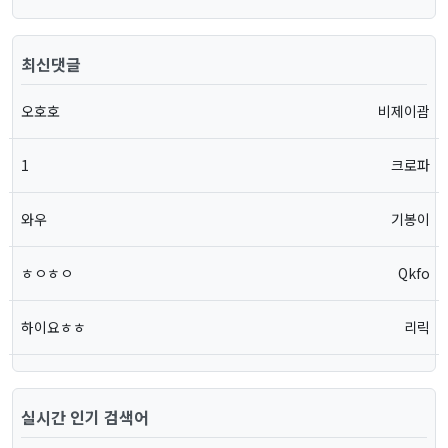
최신댓글
오호호
비제이괌
1
크로파
와우
기봉이
ㅎㅇㅎㅇ
Qkfo
하이요ㅎㅎ
리릭
실시간 인기 검색어