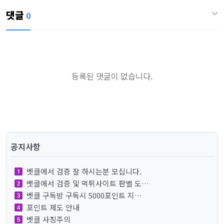
댓글
0
등록된 댓글이 없습니다.
공지사항
벳클에서 검증 잘 하시는분 모십니다.
벳클에서 검증 및 먹튀사이트 판별 도…
벳클 구독방 구독시 5000포인트 지…
포인트 제도 안내
벳클 사칭주의