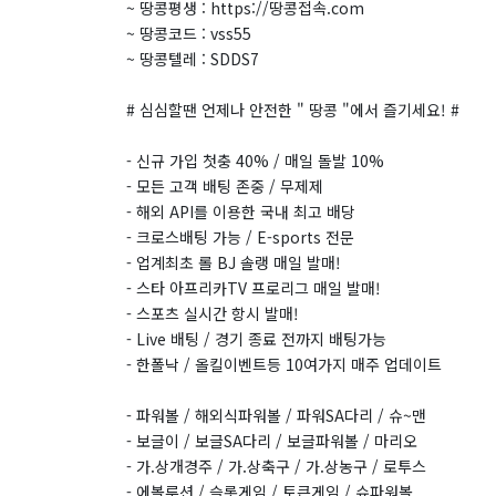
~ 땅콩평생 : https://땅콩접속.com
~ 땅콩코드 : vss55
~ 땅콩텔레 : SDDS7
# 심심할땐 언제나 안전한 " 땅콩 "에서 즐기세요! #
- 신규 가입 첫충 40% / 매일 돌발 10%
- 모든 고객 배팅 존중 / 무제제
- 해외 API를 이용한 국내 최고 배당
- 크로스배팅 가능 / E-sports 전문
- 업계최초 롤 BJ 솔랭 매일 발매!
- 스타 아프리카TV 프로리그 매일 발매!
- 스포츠 실시간 항시 발매!
- Live 배팅 / 경기 종료 전까지 배팅가능
- 한폴낙 / 올킬이벤트등 10여가지 매주 업데이트
- 파워볼 / 해외식파워볼 / 파워SA다리 / 슈~맨
- 보글이 / 보글SA다리 / 보글파워볼 / 마리오
- 가.상개경주 / 가.상축구 / 가.상농구 / 로투스
- 에볼루션 / 슬롯게임 / 토큰게임 / 슈파워볼