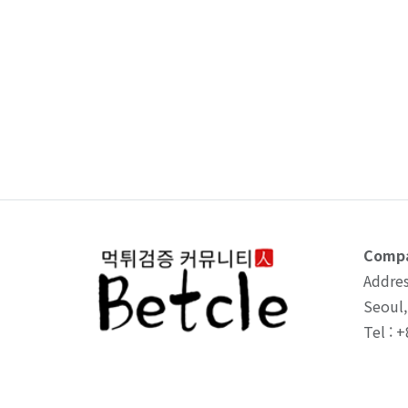
Compa
Addres
Seoul,
Tel : 