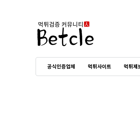
공식인증업체
먹튀사이트
먹튀제