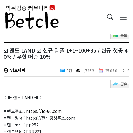
목록
☑️ 랜드 LAND ☑️ 신규 입플 1+1~100+35 / 신규 첫충 4
0% / 무한 매충 10%
영보이이
0건
1,726회
25.05.01 12:19
공유
▷▶ 랜드 LAND ◀◁
= 랜드주소 :
https://ld-66.com
= 랜드평생 : https://랜드평생주소.com
= 랜드코드 : pp252
= 랜드텔레 : FRR221