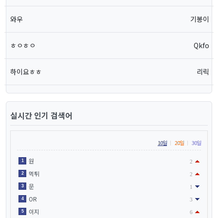
와우
기봉이
ㅎㅇㅎㅇ
Qkfo
하이요ㅎㅎ
리릭
실시간 인기 검색어
10일
20일
30일
원
1
2
먹튀
2
2
문
3
1
OR
4
3
이지
5
6