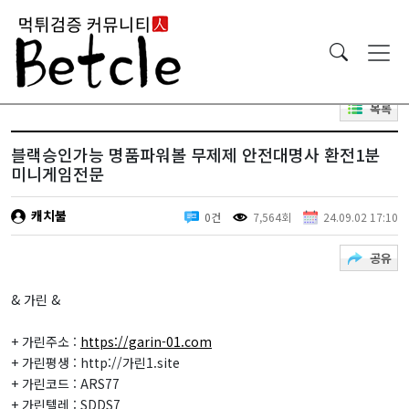
목록
블랙승인가능 명품파워볼 무제제 안전대명사 환전1분
미니게임전문
캐치불
0건
7,564회
24.09.02 17:10
공유
& 가린 &
+ 가린주소 :
https://garin-01.com
+ 가린평생 : http://가린1.site
+ 가린코드 : ARS77
+ 가린텔레 : SDDS7