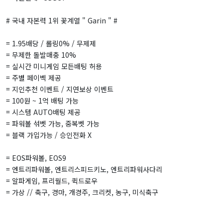
# 국내 자본력 1위 꽃계열 " Garin " #
= 1.95배당 / 롤링0% / 무제제
= 무제한 돌발매충 10%
= 실시간 미니게임 모든배팅 허용
= 주별 페이벡 제공
= 지인추천 이벤트 / 지연보상 이벤트
= 100원 ~ 1억 배팅 가능
= 시스템 AUTO배팅 제공
= 파워볼 섞벳 가능, 중복벳 가능
= 블랙 가입가능 / 승인전화 X
= EOS파워볼, EOS9
= 엔트리파워볼, 엔트리스피드키노, 엔트리파워사다리
= 알파게임, 프리월드, 퀵드로우
= 가상 // 축구, 경마, 개경주, 크리켓, 농구, 미식축구