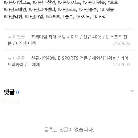
#가린가입코드, #가린추천인, #가린카지노, #가린파워볼, #토토
#가린도메인, #가린고객센터, #가린토토, #가린슬롯, #파워볼
#가린먹튀, #가린가입, #스포츠, #슬롯, #카지노, #바카라
이전글
프리미엄 최대 배팅 사이트 / 신규 40% / E 스포츠 전
문 / 다양한미겜
24.09.02
다음글
신규가입40% E-SPORTS 전문 / 해외식파워볼 / 라이
브바카라 / 무제제
24.09.02
댓글
0
등록된 댓글이 없습니다.