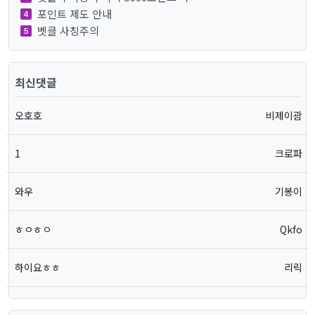
포인트 제도 안내
벳클 사칭주의
최신댓글
오호호
비제이괌
1
크로파
와우
기봉이
ㅎㅇㅎㅇ
Qkfo
하이요ㅎㅎ
리릭