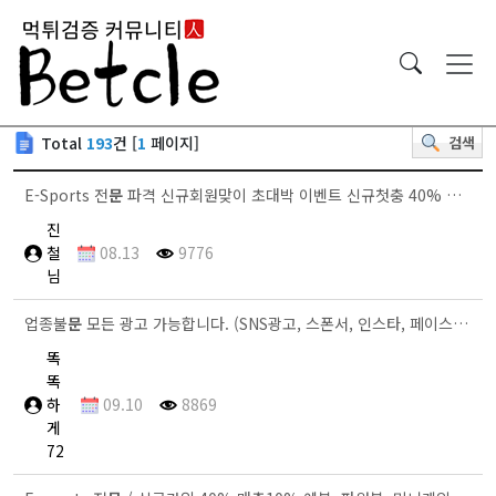
Total
193
건 [
1
페이지]
검색
E-Sports 전
문
파격 신규회원맞이 초대박 이벤트 신규첫충 40% 입플이벤트
진
철
08.13
9776
님
업종불
문
모든 광고 가능합니다. (SNS광고, 스폰서, 인스타, 페이스북)
똑
똑
하
09.10
8869
게
72