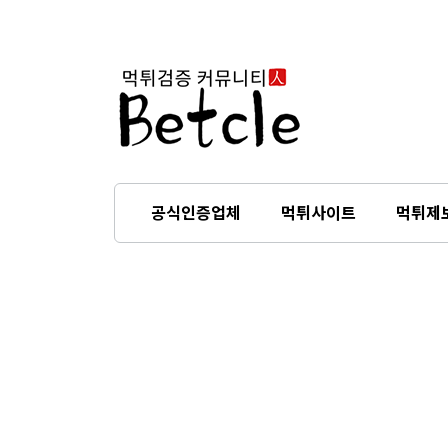
공식인증업체
먹튀사이트
먹튀제