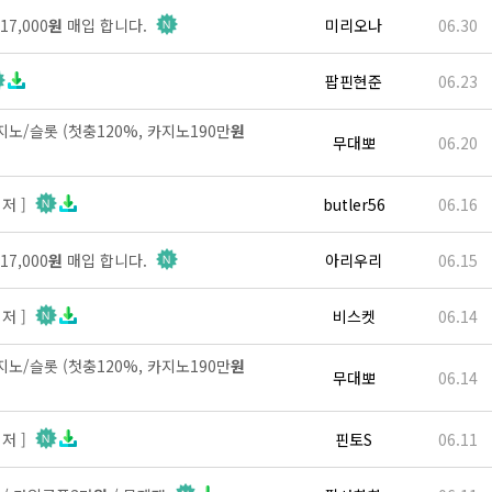
미리오나
06.30
7,000
원
매입 합니다.
팝핀현준
06.23
/슬롯 (첫충120%, 카지노190만
원
무대뽀
06.20
butler56
06.16
저 ]
아리우리
06.15
7,000
원
매입 합니다.
비스켓
06.14
저 ]
/슬롯 (첫충120%, 카지노190만
원
무대뽀
06.14
핀토S
06.11
저 ]