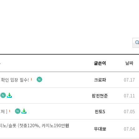
글쓴이
날짜
목
크로파
07.17
확인 입장 필수!
1
팝핀현준
07.11
핀토S
07.05
저 ]
1
/슬롯 (첫충120%, 카지노190만
원
무대뽀
07.04