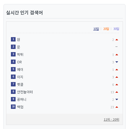
실시간 인기 검색어
10일
20일
30일
원
1
2
문
2
먹튀
3
1
OR
4
3
페이
5
1
이지
6
3
벳클
7
6
안전놀이터
8
13
꽁머니
9
2
백업
10
23
11위 - 20위