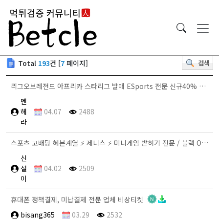
Total
193
건 [
7
페이지]
검색
리그오브레전드 아프리카 스타리그 발매 ESports 전
문
신규40% 돌발10%
멘
헤
04.07
2488
라
스포츠 고배당 혜븐계열 ⚡️ 제니스 ⚡️ 미니게임 받히기 전
문
/ 블랙 O / 무제재
신
설
04.02
2509
이
휴대폰 정책결제, 미납결제 전
문
업체 비상티켓
bisang365
03.29
2532