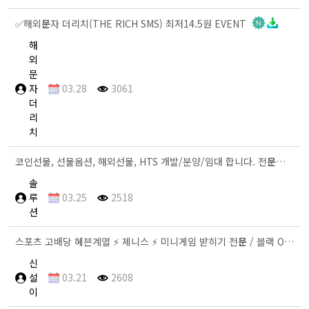
✅해외
문
자 더리치(THE RICH SMS) 최저14.5원 EVENT
해
외
문
자
03.28
3061
더
리
치
코인선물, 선물옵션, 해외선물, HTS 개발/분양/임대 합니다. 전
문
솔루션 
솔
루
03.25
2518
션
스포츠 고배당 혜븐계열 ⚡️ 제니스 ⚡️ 미니게임 받히기 전
문
/ 블랙 O / 무제재
신
설
03.21
2608
이