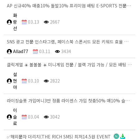
AP 신규40% 매충10% 돌발10% 프리미엄 배팅 E-SPORTS 전
문
화
랑
03.13
2667
선
SNS 광고 전
문
인스타그램, 페이스북 스폰서드 모든 키워드 효율 보장!
Allad77
03.11
3434
클릭계열 ☀️ 볼볼볼 ☀️ 미니게임 전
문
/ 블랙 가입 가능 / 모든 배팅 무제재
설
현
03.10
2822
아
라이징슬롯 가입머니3만 정품 라이센스 가입 첫충50% 매10% 슬롯 전
문
이
슬
03.04
3042
로
✅해외
문
자 더리치(THE RICH SMS) 최저14.5원 EVENT