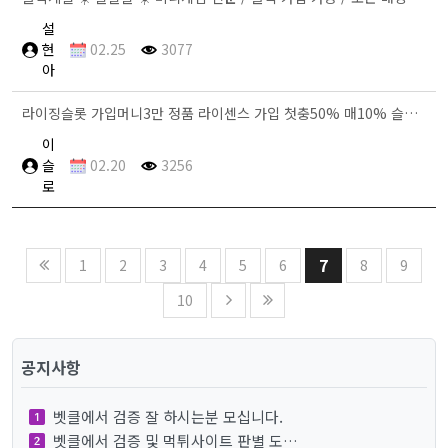
설
현
02.25
3077
아
라이징슬롯 가입머니3만 정품 라이센스 가입 첫충50% 매10% 슬롯 전
문
이
슬
02.20
3256
로
7
1
2
3
4
5
6
8
9
10
공지사항
벳클에서 검증 잘 하시는분 모십니다.
벳클에서 검증 및 먹튀사이트 판별 도…