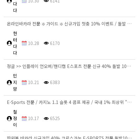
10.30
6141
다
다
온라인바카라 전
문
❇️ 가이드 ❇️ 신규가입 첫충 10% 이벤트 / 돌발 10%
헌
터
10.28
6170
다
다
정글 >> 인플레이 언오버/핸디캡 E스포츠 전
문
신규 40% 돌발 10%
민
지
10.21
6383
얌
E-Sports 전
문
/ 카지노 1.1 슬롯 4 콤프 제공 / 국내 1% 최상위 " 솜사탕 "
철
정
10.17
6525
이
파워볼 바카라 신규가입 40% 크로스가능 E-SPORTS 전
문
돌발10%