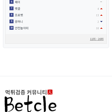
페이
6
벳클
7
4
조로벳
8
13
꽁머니
9
2
안전놀이터
10
10
11위 - 20위