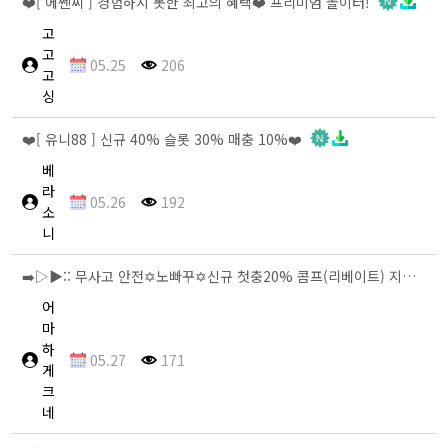
❤️[ 에쎈씨 ] 경험하지 못한 최고의 혜택❤️ 프리미엄 놀이터!
고
고
05.25
206
고
싱
❤️[ 유니88 ] 신규 40% 슬롯 30% 매충 10%❤️
베
라
05.26
192
소
니
➡️▷▶:: 무사고 안전✡️노빠꾸✡️신규 첫충20% 콤프(리베이트) 지급 ::◀◁⬅️
어
마
하
05.27
171
게
크
네