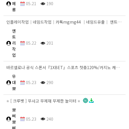
메
05.21
190
롱
인플레이작업│네임드작업│카톡mgmg44 │네임드유출│ 엔트리파워볼유출│엔트리파워볼작업│카톡mgmg44 │eo…
엔
트
리
05.22
201
작
업
바르셀로나 공식 스폰서『1XBET』스포츠 첫충120%/카지노 캐쉬백190만원/슬롯 150FS 패키지
무
대
05.23
290
뽀
⭐ [ 크루벳 ] 무사고 무제재 무제한 놀이터 ⭐
뽀
삐
05.23
240
뽀
삐