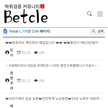
Total
1,775
건 [
109
페이지]
검색
❤️❤️토토러브 애즈러브 채널입니다 ❤️❤️ ❤️❤️충전시 테더3만원지급❤️❤️
민
05.19
299
이
✨️✴️WINEVO✡️가입꽁 최대5만>>20만 환전✡️특별뽀나스지급✴️✨️
한
번
05.21
245
주
라
❤️USDT테더 입금 오픈❤️안전하게 노는방법❤️10년 노하우 바로여기❤️
메