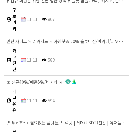
❣️ 신규 회원을 위한 간편 입금 방식 ❣️ 슬롯 입플20% / 카지노, 슬롯 입플 7%
구
로
11.11
807
키
키
안전 사이트 ❇️ Z 카지노 ❇️ 가입첫충 20% 슬롯머신/바카라/파워볼/요율
카
고
11.11
588
진
진
☀️ 신규40%/매충5%/바카라 ☀️
닥
터
11.11
594
유
유
[먹튀x 조작x 필요없는 플랫폼] 브로넷 | 테더(USDT)전용 | 유저들의 세상 | 배당직접설정
브