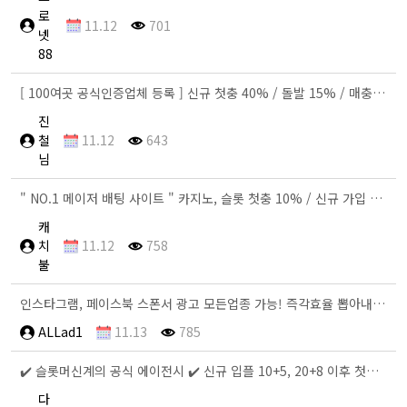
로
11.12
701
넷
88
[ 100여곳 공식인증업체 등록 ] 신규 첫충 40% / 돌발 15% / 매충 10%
진
철
11.12
643
님
" NO.1 메이저 배팅 사이트 " 카지노, 슬롯 첫충 10% / 신규 가입 3만원
캐
치
11.12
758
불
인스타그램, 페이스북 스폰서 광고 모든업종 가능! 즉각효율 뽑아내는 최상의 광고
ALLad1
11.13
785
✔️ 슬롯머신계의 공식 에이전시 ✔️ 신규 입플 10+5, 20+8 이후 첫충 30% 지급
다