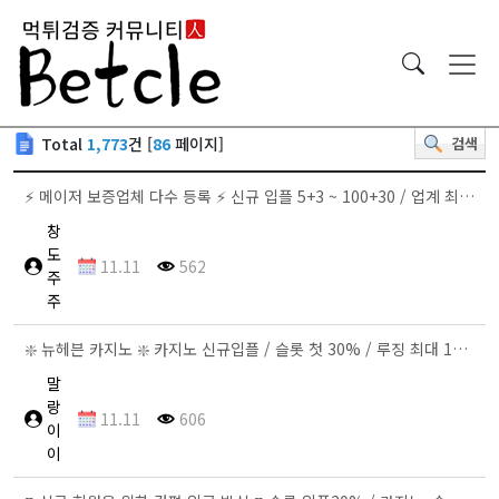
Total
1,773
건 [
86
페이지]
검색
⚡️ 메이저 보증업체 다수 등록 ⚡️ 신규 입플 5+3 ~ 100+30 / 업계 최고 콤프
창
도
11.11
562
주
주
❇️ 뉴헤븐 카지노 ❇️ 카지노 신규입플 / 슬롯 첫 30% / 루징 최대 10%
말
랑
11.11
606
이
이