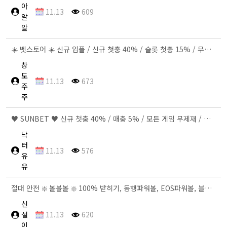
아
11.13
609
알
알
☀️ 벳스토어 ☀️ 신규 입플 / 신규 첫충 40% / 슬롯 첫충 15% / 무한 매충 10%
창
도
11.13
673
주
주
♥️ SUNBET ♥️ 신규 첫충 40% / 매충 5% / 모든 게임 무제재 / 국내 최고 배당
닥
터
11.13
576
유
유
절대 안전 ❇️ 볼볼볼 ❇️ 100% 받히기, 동행파워볼, EOS파워볼, 블랙가능
신
설
11.13
620
이