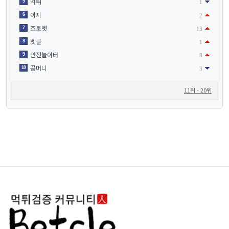
먹튀
5
1
이지
6
2
조로벳
7
13
벳클
8
1
안전놀이터
9
8
꽁머니
10
3
11위 - 20위