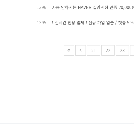
1396
사용 안하시는 NAVER 실명계정 인증 20,000
1395
❗️ 실시간 전용 업체 ❗️ 신규 가입 입플 / 첫충 5%
다음
21
맨끝
22
23