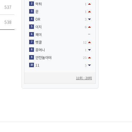
먹튀
2
1
537
문
3
1
OR
4
3
538
이지
5
6
페이
6
벳클
7
12
꽁머니
8
1
안전놀이터
9
25
11
10
5
11위 - 20위