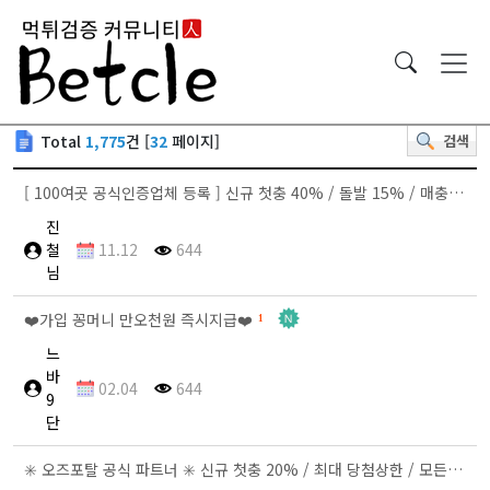
Total
1,775
건 [
32
페이지]
검색
[ 100여곳 공식인증업체 등록 ] 신규 첫충 40% / 돌발 15% / 매충 10%
진
철
11.12
644
님
❤️가입 꽁머니 만오천원 즉시지급❤️
1
느
바
02.04
644
9
단
✳️ 오즈포탈 공식 파트너 ✳️ 신규 첫충 20% / 최대 당첨상한 / 모든배팅 OK