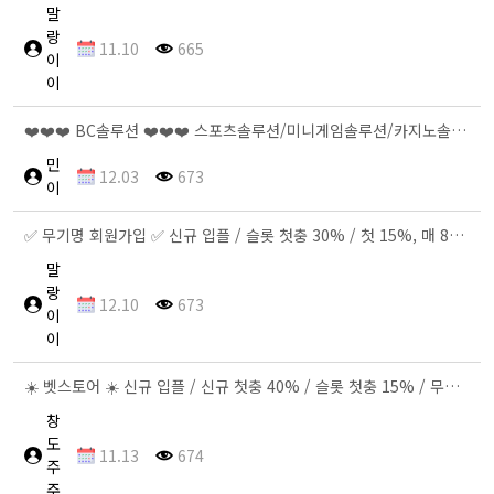
말
랑
11.10
665
이
이
❤️❤️❤️ BC솔루션 ❤️❤️❤️ 스포츠솔루션/미니게임솔루션/카지노솔루션/파워볼솔루션/ 슬롯 임대분양 전문…
민
12.03
673
이
✅ 무기명 회원가입 ✅ 신규 입플 / 슬롯 첫충 30% / 첫 15%, 매 8% / 콤프지급
말
랑
12.10
673
이
이
☀️ 벳스토어 ☀️ 신규 입플 / 신규 첫충 40% / 슬롯 첫충 15% / 무한 매충 10%
창
도
11.13
674
주
주