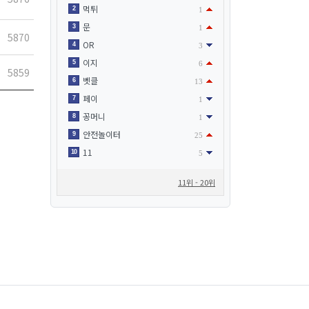
먹튀
2
1
문
3
1
5870
OR
4
3
이지
5
6
5859
벳클
6
13
페이
7
1
꽁머니
8
1
안전놀이터
9
25
11
10
5
11위 - 20위