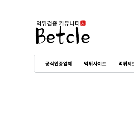
공식인증업체
먹튀사이트
먹튀제