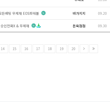
바가지지
09.20
% 모든배팅 무제재 EOS파워볼
돈육점점
09.30
& 승인전화X & 무제재
14
15
16
17
18
19
20