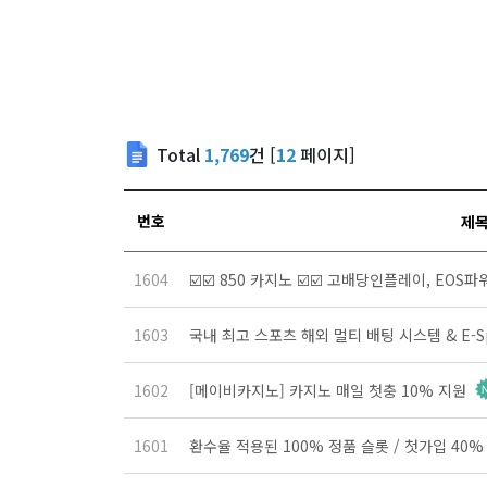
Total
1,769
건 [
12
페이지]
번호
제
1604
☑️☑️ 850 카지노 ☑️☑️ 고배당인플레이, EO
1603
국내 최고 스포츠 해외 멀티 배팅 시스템 & E-S
1602
[메이비카지노] 카지노 매일 첫충 10% 지원
1601
환수율 적용된 100% 정품 슬롯 / 첫가입 40%