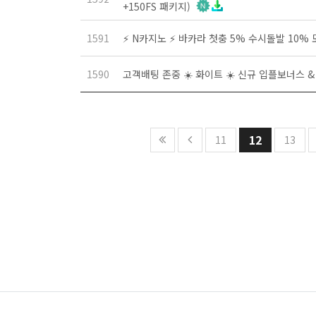
+150FS 패키지)
1591
⚡️ N카지노 ⚡️ 바카라 첫충 5% 수시돌발 10
1590
고객배팅 존중 ☀️ 화이트 ☀️ 신규 입플보너스 
12
다음
11
맨끝
13