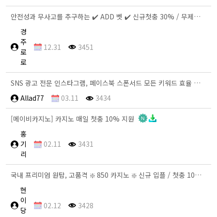
안전성과 무사고를 추구하는 ✔️ ADD 벳 ✔️ 신규첫충 30% / 무제한 돌발 20%
경
주
12.31
3451
로
로
SNS 광고 전문 인스타그램, 페이스북 스폰서드 모든 키워드 효율 보장!
Allad77
03.11
3434
[메이비카지노] 카지노 매일 첫충 10% 지원
홍
기
02.11
3431
리
국내 프리미엄 원탑, 고품격 ❇️ 850 카지노 ❇️ 신규 입플 / 첫충 10% / 매충 5%
현
이
02.12
3428
당