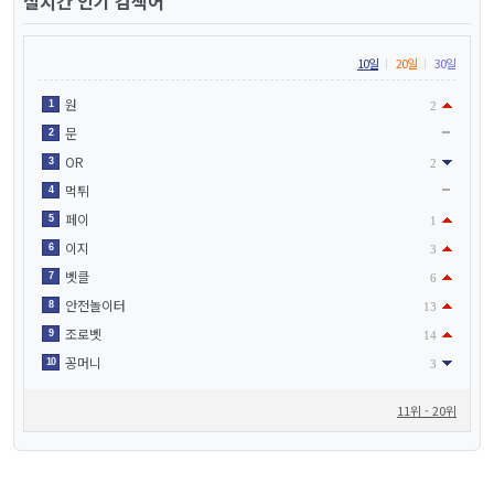
실시간 인기 검색어
10일
20일
30일
원
1
2
문
2
OR
3
2
먹튀
4
페이
5
1
이지
6
3
벳클
7
6
안전놀이터
8
13
조로벳
9
14
꽁머니
10
3
11위 - 20위