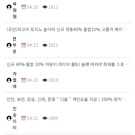
육
04.10
1912
점
점
(조던)최고의 토지노 놀이터 신규 첫충40% 돌발15% 고품격 메이저사이트
한
부
04.12
1911
장
신규 40% 돌발 10% 야옹이 라이브 롤BJ 솔랭 바카라 파워볼 스포츠
카
멜
04.22
1910
레
안전, 보안, 믿음, 신뢰, 존중 " 디올 " 개인요율 지급 / 100% 받치기 / 무제재
진
송
03.31
1909
이
이