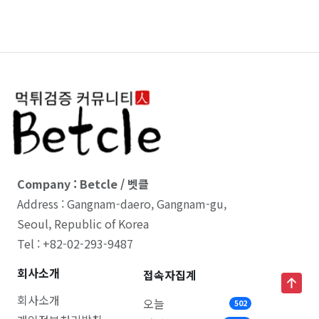
Company : Betcle / 벳클
Address : Gangnam-daero, Gangnam-gu,
Seoul, Republic of Korea
Tel : +82-02-293-9487
회사소개
접속자집계
회사소개
오늘
502