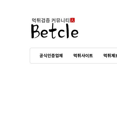
공식인증업체
먹튀사이트
먹튀제