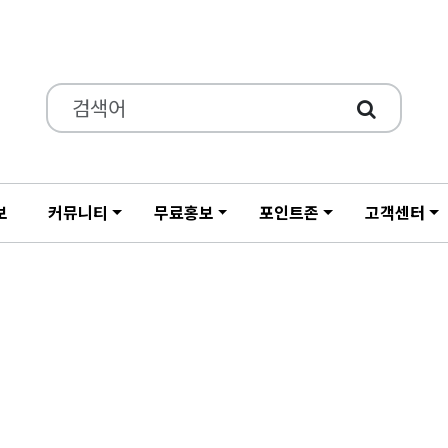
보
커뮤니티
무료홍보
포인트존
고객센터