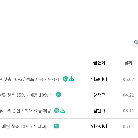
글쓴이
날짜
목
영보이이
06.02
신규 첫충 40% / 콤프 제공 / 무제재
강탁구
04.21
롯 첫충 15% / 매충 10%
1
설현아
06.11
유도리 승인 / 최대 요율 제공
영조이이
05.01
/ 매월 첫충 10% / 무제재
1