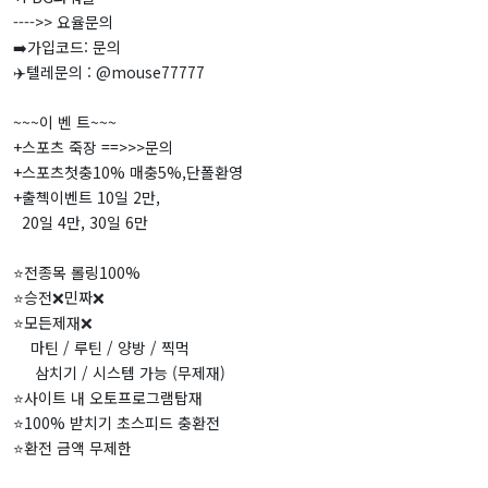
---->> 요율문의
➡️가입코드: 문의
✈️텔레문의 : @mouse77777
~~~이 벤 트~~~
+스포츠 죽장 ==>>>문의
+스포츠첫충10% 매충5%,단폴환영
+출첵이벤트 10일 2만,
20일 4만, 30일 6만
⭐전종목 롤링100%
⭐승전❌민짜❌
⭐모든제재❌
마틴 / 루틴 / 양방 / 찍먹
삼치기 / 시스템 가능 (무제재)
⭐사이트 내 오토프로그램탑재
⭐100% 받치기 초스피드 충환전
⭐환전 금액 무제한