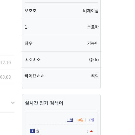
오호호
비제이괌
1
크로파
와우
기봉이
ㅎㅇㅎㅇ
Qkfo
.12.10
하이요ㅎㅎ
리릭
.08.03
실시간 인기 검색어
10일
20일
30일
원
1
2