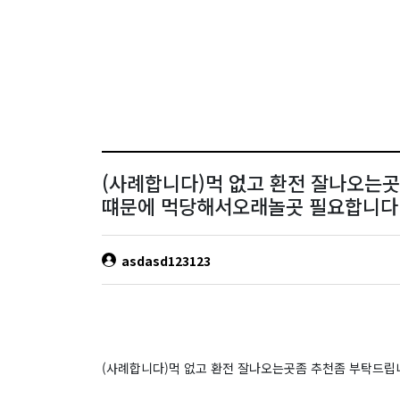
(사례합니다)먹 없고 환전 잘나오는곳좀
떄문에 먹당해서오래놀곳 필요합니다 연
asdasd123123
(사례합니다)먹 없고 환전 잘나오는곳좀 추천좀 부탁드립니다