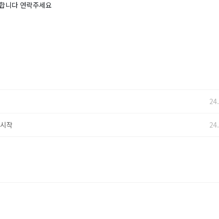
요합니다 연락주세요
24
 시작
24