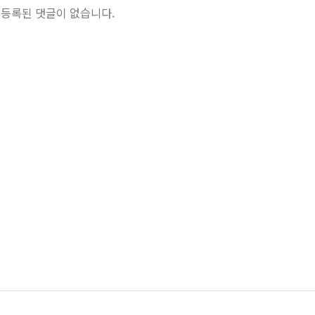
등록된 댓글이 없습니다.