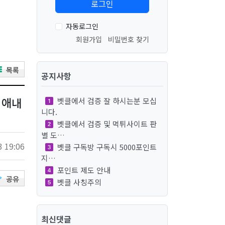
자동로그인
회원가입
비밀번호 찾기
목록
공지사항
 애내
벳클에서 검증 잘 하시는분 모십
니다.
벳클에서 검증 및 먹튀사이트 판
별 도…
3 19:06
벳클 구독방 구독시 5000포인트
지…
포인트 제도 안내
공유
벳클 사칭주의
최신댓글