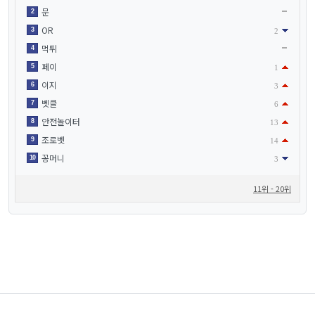
문
2
OR
3
2
먹튀
4
페이
5
1
이지
6
3
벳클
7
6
안전놀이터
8
13
조로벳
9
14
꽁머니
10
3
11위 - 20위