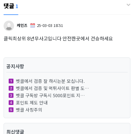
댓글
1
케인즈
25-03-03 18:51
클릭최상위 8년무사고입니다 안전한곳에서 건승하세요
공지사항
벳클에서 검증 잘 하시는분 모십니다.
벳클에서 검증 및 먹튀사이트 판별 도…
벳클 구독방 구독시 5000포인트 지…
포인트 제도 안내
벳클 사칭주의
최신댓글