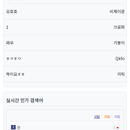
오호호
비제이괌
1
크로파
와우
기봉이
ㅎㅇㅎㅇ
Qkfo
하이요ㅎㅎ
리릭
실시간 인기 검색어
10일
20일
30일
원
1
2