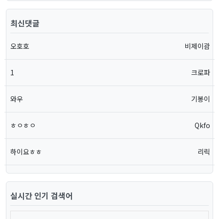
최신댓글
오호호
비제이괌
1
크로파
와우
기봉이
ㅎㅇㅎㅇ
Qkfo
하이요ㅎㅎ
리릭
실시간 인기 검색어