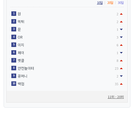
10일
20일
30일
원
1
2
먹튀
2
2
문
3
1
OR
4
3
이지
5
6
페이
6
1
벳클
7
8
안전놀이터
8
23
꽁머니
9
2
백업
10
35
11위 - 20위