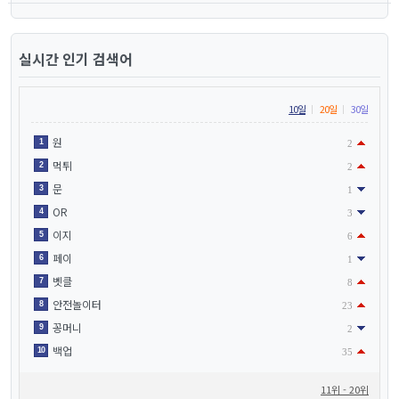
실시간 인기 검색어
10일
20일
30일
원
1
2
먹튀
2
2
문
3
1
OR
4
3
이지
5
6
페이
6
1
벳클
7
8
안전놀이터
8
23
꽁머니
9
2
백업
10
35
11위 - 20위