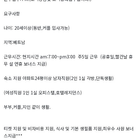
요구사항
나이: 20세이상(동반,커플 입사가능)
지역:베트남
근무시간: 현지시간 am:7:00~pm3:00 주5일 근무 (공휴일,빨간날 휴
무 설 연휴 보너스 지급)
숙소 지원 아파트24평이상 남자직원(2인 1실 각방,단독생활)
(여성직원 1인 1실 오피스텔,호텔레지던스)
부부,커플,지인 같이 생활.
티켓 지원 및 비자비용 지원, 식사 및 기본 생필품 지원,최우수 사원 보너
스지급***