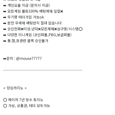
➡️ 개인요율 지급 (문의시 지급)
➡️ 모든게임 롤링100% 배팅제재 일절❌
➡️ 무기명 테더가입 가능ok
➡️ 완전 무제재 배팅딴지 절대 없습니다
➡️ 승인전화❌미성.년자❌모든제재❌삼구멍/시스템⭕️
➡️ 다양한 미니게임 (코인파볼,PBG,보글파볼)
➡️ 통.협,장관련 블랙 승인불가
➡️문의 : @mouse77777
──────────────────────
⭐️ 양심카지노 ⭐️
⭕️ 메이저 7년 장수 토지노
⭕️ 가상, 상품권, 테더 모두가능