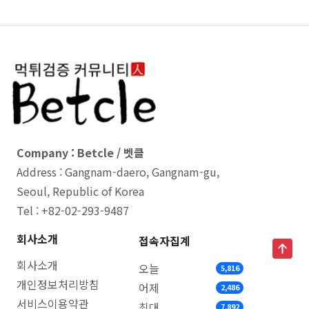
Company : Betcle / 벳클
Address : Gangnam-daero, Gangnam-gu,
Seoul, Republic of Korea
Tel : +82-02-293-9487
회사소개
접속자집계
회사소개
오늘
5,816
개인정보처리방침
어제
2,486
서비스이용약관
최대
7,892