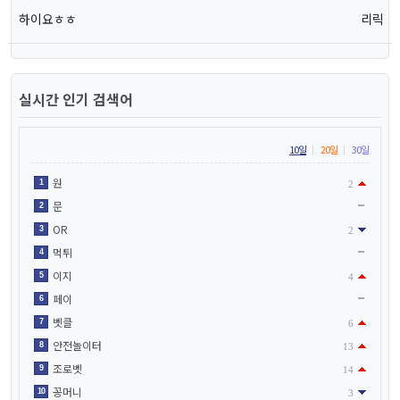
하이요ㅎㅎ
리릭
실시간 인기 검색어
10일
20일
30일
원
1
2
문
2
OR
3
2
먹튀
4
이지
5
4
페이
6
벳클
7
6
안전놀이터
8
13
조로벳
9
14
꽁머니
10
3