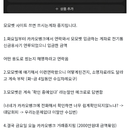
모모벳 사이트 쓰면 쓰시는계좌 중지됩니다.
1.화요일부터 카카오뱅크에서 연락와서 모모벳 입금하는 계좌로 전기통
신금융사기 연루되었으니 입금한 금액
어떤 용도로 썼는지 해명하라고 연락옴
2.모모벳에 얘기해서 이런연락왔으니 어떻게된건지, 소명자료라도 달라
고 계속 부탁 (화~금 4일동안 수십차례요구)
3.모모벳은 계속 '확인 중에있다' 라는말만 메크로로 답변함
(너네가 카카오뱅크에 전화해서 확인하면 너무 쉽게확인되지않느냐? ->
대답회피 -> 우리는문제없다 이말만 수십번)
4.결국 금요일 오늘 카카오뱅크 거래중지됨 (2000만원대 금액묶임)