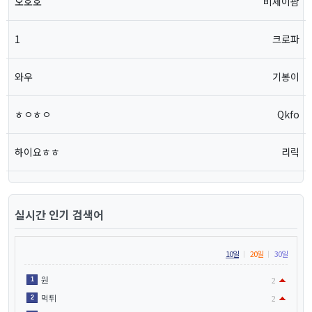
오호호
비제이괌
1
크로파
와우
기봉이
ㅎㅇㅎㅇ
Qkfo
하이요ㅎㅎ
리릭
실시간 인기 검색어
10일
20일
30일
원
1
2
먹튀
2
2