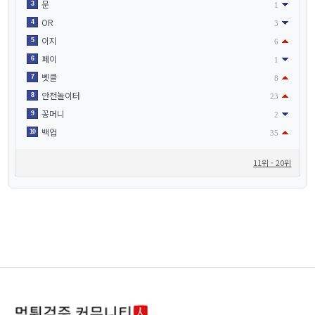
문
3
1
OR
4
3
이지
5
6
페이
6
1
벳클
7
8
안전놀이터
8
23
꽁머니
9
2
백업
10
35
11위 - 20위