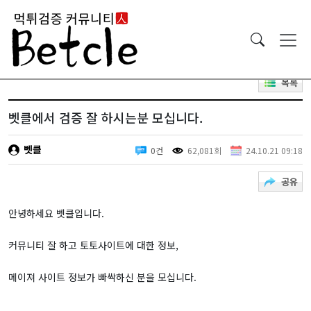
목록
벳클에서 검증 잘 하시는분 모십니다.
벳클
0건
62,081회
24.10.21 09:18
공유
안녕하세요 벳클입니다.
커뮤니티 잘 하고 토토사이트에 대한 정보,
메이져 사이트 정보가 빠싹하신 분을 모십니다.