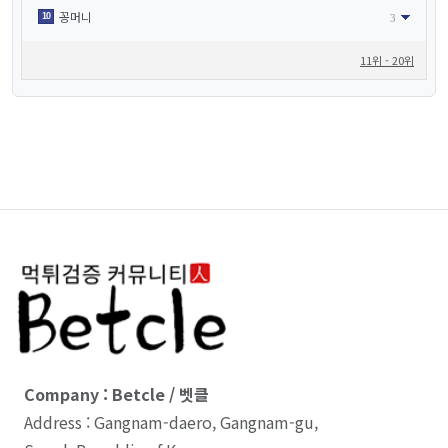
꽁머니
10
3
11위 - 20위
Company : Betcle / 벳클
Address : Gangnam-daero, Gangnam-gu,