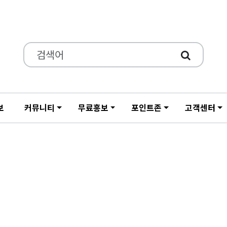
보
커뮤니티
무료홍보
포인트존
고객센터