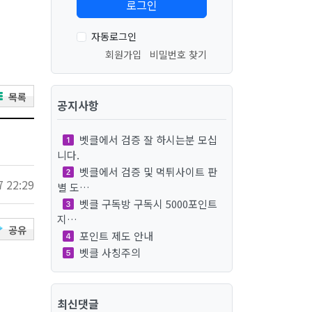
자동로그인
회원가입
비밀번호 찾기
목록
공지사항
벳클에서 검증 잘 하시는분 모십
니다.
벳클에서 검증 및 먹튀사이트 판
7 22:29
별 도…
벳클 구독방 구독시 5000포인트
지…
공유
포인트 제도 안내
벳클 사칭주의
최신댓글