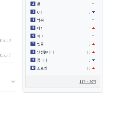
문
2
OR
3
2
먹튀
4
이지
5
4
페이
6
.06.22
벳클
7
6
안전놀이터
8
13
.05.27
꽁머니
9
2
조로벳
10
13
11위 - 20위