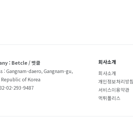
회사소개
ny : Betcle / 벳클
s : Gangnam-daero, Gangnam-gu,
회사소개
 Republic of Korea
개인정보처리방
+82-02-293-9487
서비스이용약관
먹튀폴리스