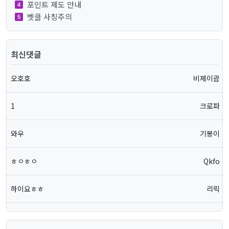
포인트 제도 안내
벳클 사칭주의
최신댓글
오호호
비제이괌
1
크로파
와우
기봉이
ㅎㅇㅎㅇ
Qkfo
하이요ㅎㅎ
리릭