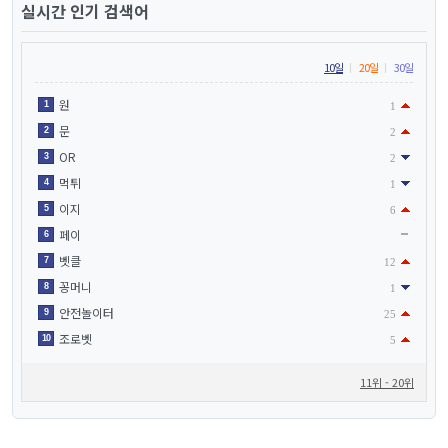
실시간 인기 검색어
10일
20일
30일
원
1
1
문
2
2
OR
3
2
먹튀
4
1
이지
5
6
페이
6
벳클
7
12
꽁머니
8
1
안전놀이터
9
25
조로벳
10
5
11위 - 20위