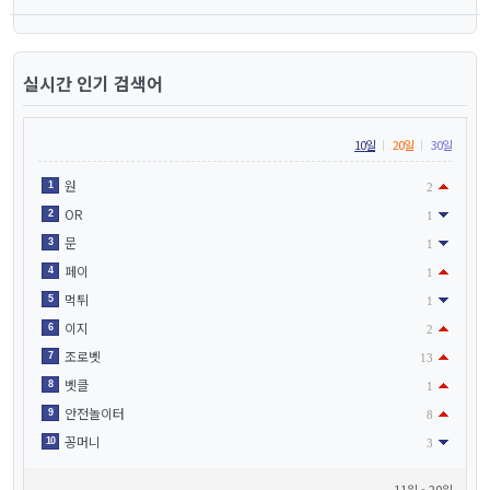
실시간 인기 검색어
10일
20일
30일
원
1
2
OR
2
1
문
3
1
페이
4
1
먹튀
5
1
이지
6
2
조로벳
7
13
벳클
8
1
안전놀이터
9
8
꽁머니
10
3
11위 - 20위