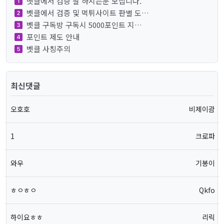
벳클에서 검증 잘 하시는분 모십니다.
벳클에서 검증 및 먹튀사이트 판별 도…
벳클 구독방 구독시 5000포인트 지…
포인트 제도 안내
벳클 사칭주의
최신댓글
오호호
비제이괌
1
크로파
와우
기봉이
ㅎㅇㅎㅇ
Qkfo
하이요ㅎㅎ
리릭