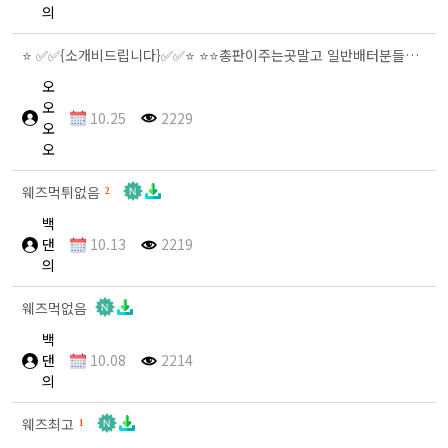
의
⭐️ ✅✅{소개비드립니다}✅✅⭐️ ⭐️⭐️총판이주는곳말고 일반배터분들요⭐️⭐️ ⭐️⭐️카톡 ws62ㅣ 텔…
오
오
10.25
2229
오
오
웨즈먹튀없음
2
백
댄
10.13
2219
의
웨즈먹없음
백
댄
10.08
2214
의
웨즈최고
1