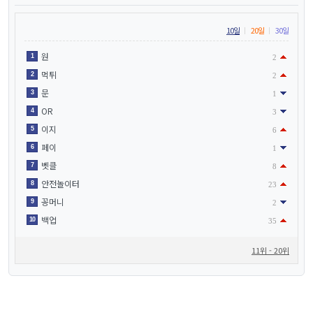
10일
20일
30일
원
1
2
먹튀
2
2
문
3
1
OR
4
3
이지
5
6
페이
6
1
벳클
7
8
안전놀이터
8
23
꽁머니
9
2
백업
10
35
11위 - 20위