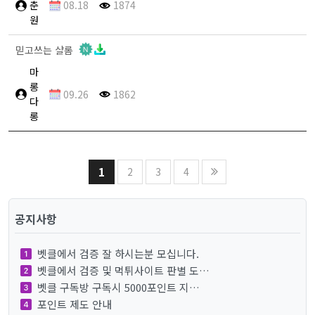
춘
08.18
1874
원
믿고쓰는 샬롬
마
롱
09.26
1862
다
롱
1
2
3
4
공지사항
벳클에서 검증 잘 하시는분 모십니다.
벳클에서 검증 및 먹튀사이트 판별 도…
벳클 구독방 구독시 5000포인트 지…
포인트 제도 안내