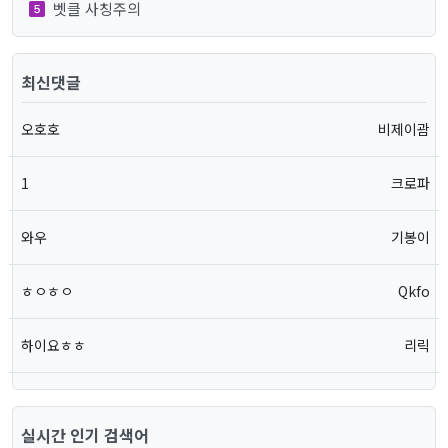
벳클 사칭주의
최신댓글
오호호
비제이괌
1
크로파
와우
기봉이
ㅎㅇㅎㅇ
Qkfo
하이요ㅎㅎ
리릭
실시간 인기 검색어