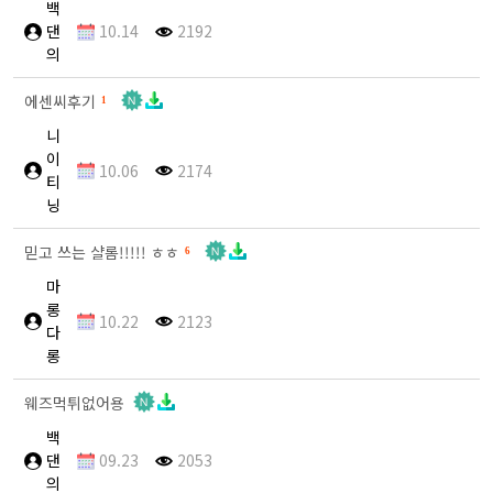
백
댄
10.14
2192
의
에센씨후기
1
니
이
10.06
2174
티
닝
믿고 쓰는 샬롬!!!!! ㅎㅎ
6
마
롱
10.22
2123
다
롱
웨즈먹튀없어용
백
댄
09.23
2053
의