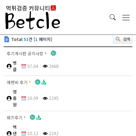
Total
51
건 [
1
페이지]
검색
후기게시판 공지사항
6
벳
07.04
2968
클
에쎈씨 후기
1
영
충
10.09
2245
원
웨즈후기
1
백
댄
10.12
2242