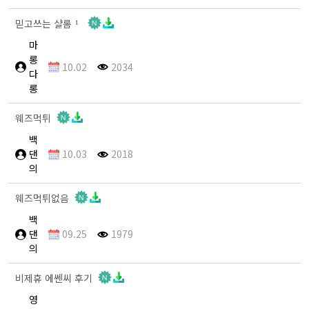
믿고쓰는 샬롬
1
마
롱
10.02
2034
다
롱
웨즈먹튀
백
댄
10.03
2018
의
웨즈먹튀없음
백
댄
09.25
1979
의
비제휴 에쎈씨 후기
영